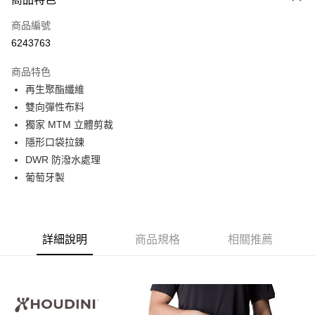
6 期 0 利率 每期
NT$746
21家銀行
合作金庫商業銀行
第一商業銀行
商品編號
華南商業銀行
彰化商業銀行
12 期 0 利率 每期
NT$373
21家銀行
合作金庫商業銀行
第一商業銀行
6243763
上海商業儲蓄銀行
台北富邦商業銀行
華南商業銀行
彰化商業銀行
24 期 0 利率 每期
NT$186
20家銀行
合作金庫商業銀行
第一商業銀行
國泰世華商業銀行
兆豐國際商業銀行
上海商業儲蓄銀行
台北富邦商業銀行
商品特色
華南商業銀行
彰化商業銀行
臺灣中小企業銀行
台中商業銀行
合作金庫商業銀行
第一商業銀行
Apple Pay
國泰世華商業銀行
兆豐國際商業銀行
再生聚酯纖維
上海商業儲蓄銀行
台北富邦商業銀行
匯豐（台灣）商業銀行
華泰商業銀行
華南商業銀行
彰化商業銀行
臺灣中小企業銀行
台中商業銀行
國泰世華商業銀行
兆豐國際商業銀行
雙向彈性布料
聯邦商業銀行
遠東國際商業銀行
悠遊付
上海商業儲蓄銀行
台北富邦商業銀行
匯豐（台灣）商業銀行
華泰商業銀行
臺灣中小企業銀行
台中商業銀行
元大商業銀行
永豐商業銀行
獨家 MTM 立體剪裁
兆豐國際商業銀行
臺灣中小企業銀行
聯邦商業銀行
遠東國際商業銀行
匯豐（台灣）商業銀行
華泰商業銀行
AFTEE先享後付
玉山商業銀行
星展（台灣）商業銀行
台中商業銀行
匯豐（台灣）商業銀行
隱形口袋拉鍊
元大商業銀行
永豐商業銀行
聯邦商業銀行
遠東國際商業銀行
台新國際商業銀行
中國信託商業銀行
相關說明
華泰商業銀行
聯邦商業銀行
玉山商業銀行
星展（台灣）商業銀行
DWR 防潑水處理
元大商業銀行
永豐商業銀行
台灣樂天信用卡公司
遠東國際商業銀行
元大商業銀行
【關於「AFTEE先享後付」】
台新國際商業銀行
中國信託商業銀行
葡萄牙製
玉山商業銀行
星展（台灣）商業銀行
AFTEE先享後付是「在收到商品之後才付款」的支付方式。 讓您購物簡單
永豐商業銀行
玉山商業銀行
台灣樂天信用卡公司
運送方式
台新國際商業銀行
中國信託商業銀行
便利好安心！
星展（台灣）商業銀行
台新國際商業銀行
１．簡單：不需註冊會員、不需綁卡、不需儲值。
台灣樂天信用卡公司
宅配
中國信託商業銀行
台灣樂天信用卡公司
２．便利：只要手機號碼，簡訊認證，即可結帳。
每筆NT$120，滿NT$888(含以上)免運費
３．安心：先確認商品／服務後，再付款。
詳細說明
商品規格
相關推薦
【「AFTEE先享後付」結帳流程】
１．於結帳方式選擇「AFTEE先享後付」後，將跳轉至「AFTEE先享後付」
結帳頁面，進行簡訊認證並確認金額後，即可完成結帳。
２．訂單成立數日內，您將收到繳費通知簡訊。
３．收到繳費通知簡訊後14天內，點擊此簡訊中的連結，可透過四大超商／