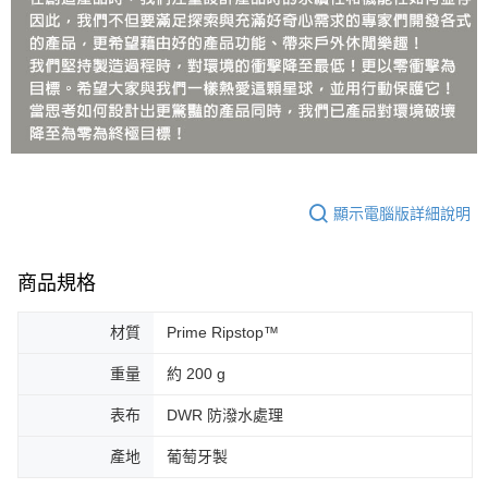
顯示電腦版詳細說明
商品規格
材質
Prime Ripstop™
重量
約 200 g
表布
DWR 防潑水處理
產地
葡萄牙製