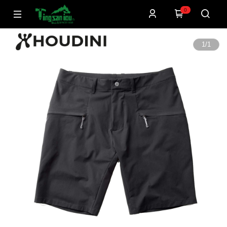
0
1
/
1