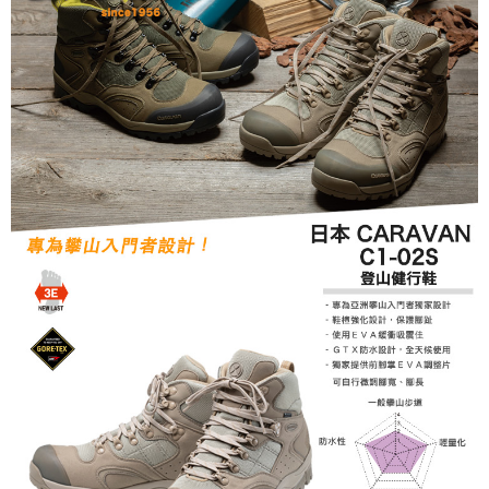
２．訂單成立數日內，您將收到繳費通知簡訊。
３．收到繳費通知簡訊後14天內，點擊此簡訊中的連結，可透過四大超商／
ATM／網路銀行／等多元方式進行付款，方視為交易完成。
※ 請注意：結帳手續完成當下不需立刻繳費，但若您需要取消訂單，請聯絡
購買商品的店家。未經商家同意取消之訂單仍視為有效，需透過AFTEE先享
後付繳納相關費用。
※ 交易是否成功請以「AFTEE先享後付 」之結帳頁面顯示為準，若有關於
是否繳費成功／繳費後需取消欲退款等相關疑問，請聯繫「AFTEE先享後付
客戶支援中心」
https://netprotections.freshdesk.com/support/home
【注意事項】
１．透過由恩沛科技股份有限公司提供之「AFTEE先享後付」服務完成之交
易，需依本服務之必要範圍內提供個人資料，並將交易相關給付款項請求債
權轉讓予恩沛科技股份有限公司。
２．關於個人資料處理事宜，請瀏覽以下網址：
https://aftee.tw/terms/#terms3
３．未成年的使用者請事先徵得法定代理人或監護人之同意方可使用
「AFTEE先享後付」，若未經同意申辦者引起之損失，本公司不負相關責
任。
４．使用「AFTEE先享後付」時，將依據個別帳號之用戶狀況，依本公司即
時審查核予不同之上限額度；若仍有額度不足之情形，本公司將視審查結果
請求用戶進行身份認證。
５．嚴禁一人註冊多個帳號或使用他人資訊註冊。若發現惡意使用之情形，
恩沛科技股份有限公司將有權停止該用戶之使用額度並採取法律行動。