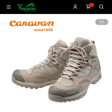
0
1
/
1