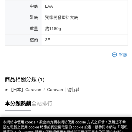
中底
EVA
鞋底
獨家開發塑料大底
重量
約1180g
楦頭
3E
客服
商品相關分類 (1)
►【日本】Caravan
Caravan｜健行鞋
本分類熱銷
全站排行
本網站中使用 cookie，欲查詢有關本網站使用 cookie 方式之詳情，及若您不希
熱門標籤
望在電腦上使用 cookie 時應如何變更電腦的 cookie 設定，請參閱本網站「
隱私