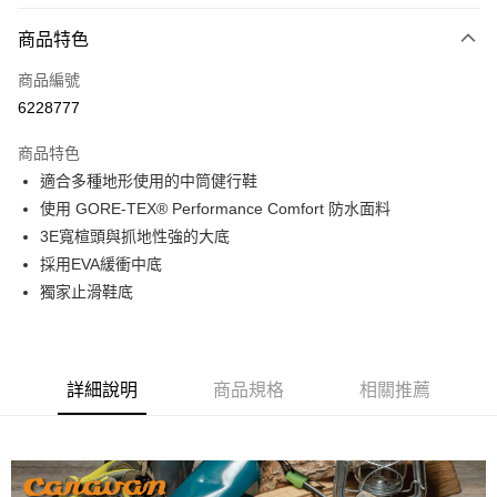
3 期 0 利率 每期
NT$1,663
21家銀行
商品特色
6 期 0 利率 每期
NT$831
21家銀行
合作金庫商業銀行
第一商業銀行
商品編號
華南商業銀行
彰化商業銀行
12 期 0 利率 每期
NT$415
21家銀行
合作金庫商業銀行
第一商業銀行
6228777
上海商業儲蓄銀行
台北富邦商業銀行
華南商業銀行
彰化商業銀行
24 期 0 利率 每期
NT$207
20家銀行
合作金庫商業銀行
第一商業銀行
國泰世華商業銀行
兆豐國際商業銀行
上海商業儲蓄銀行
台北富邦商業銀行
商品特色
華南商業銀行
彰化商業銀行
臺灣中小企業銀行
台中商業銀行
合作金庫商業銀行
第一商業銀行
Apple Pay
國泰世華商業銀行
兆豐國際商業銀行
適合多種地形使用的中筒健行鞋
上海商業儲蓄銀行
台北富邦商業銀行
匯豐（台灣）商業銀行
華泰商業銀行
華南商業銀行
彰化商業銀行
臺灣中小企業銀行
台中商業銀行
國泰世華商業銀行
兆豐國際商業銀行
使用 GORE-TEX® Performance Comfort 防水面料
聯邦商業銀行
遠東國際商業銀行
悠遊付
上海商業儲蓄銀行
台北富邦商業銀行
匯豐（台灣）商業銀行
華泰商業銀行
臺灣中小企業銀行
台中商業銀行
元大商業銀行
永豐商業銀行
3E寬楦頭與抓地性強的大底
兆豐國際商業銀行
臺灣中小企業銀行
聯邦商業銀行
遠東國際商業銀行
匯豐（台灣）商業銀行
華泰商業銀行
AFTEE先享後付
玉山商業銀行
星展（台灣）商業銀行
台中商業銀行
匯豐（台灣）商業銀行
採用EVA緩衝中底
元大商業銀行
永豐商業銀行
聯邦商業銀行
遠東國際商業銀行
台新國際商業銀行
中國信託商業銀行
相關說明
華泰商業銀行
聯邦商業銀行
玉山商業銀行
星展（台灣）商業銀行
獨家止滑鞋底
元大商業銀行
永豐商業銀行
台灣樂天信用卡公司
遠東國際商業銀行
元大商業銀行
【關於「AFTEE先享後付」】
台新國際商業銀行
中國信託商業銀行
玉山商業銀行
星展（台灣）商業銀行
AFTEE先享後付是「在收到商品之後才付款」的支付方式。 讓您購物簡單
永豐商業銀行
玉山商業銀行
台灣樂天信用卡公司
運送方式
台新國際商業銀行
中國信託商業銀行
便利好安心！
星展（台灣）商業銀行
台新國際商業銀行
１．簡單：不需註冊會員、不需綁卡、不需儲值。
台灣樂天信用卡公司
宅配
中國信託商業銀行
台灣樂天信用卡公司
２．便利：只要手機號碼，簡訊認證，即可結帳。
詳細說明
商品規格
相關推薦
每筆NT$120，滿NT$888(含以上)免運費
３．安心：先確認商品／服務後，再付款。
【「AFTEE先享後付」結帳流程】
１．於結帳方式選擇「AFTEE先享後付」後，將跳轉至「AFTEE先享後付」
結帳頁面，進行簡訊認證並確認金額後，即可完成結帳。