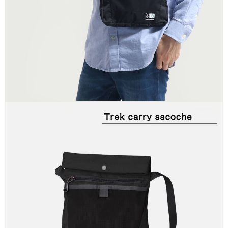
２．關於個人資料處理事宜，請瀏覽以下網址：
https://aftee.tw/terms/#terms3
３．未成年的使用者請事先徵得法定代理人或監護人之同意方可使用
「AFTEE先享後付」，若未經同意申辦者引起之損失，本公司不負相關責
任。
４．使用「AFTEE先享後付」時，將依據個別帳號之用戶狀況，依本公司即
時審查核予不同之上限額度；若仍有額度不足之情形，本公司將視審查結果
請求用戶進行身份認證。
５．嚴禁一人註冊多個帳號或使用他人資訊註冊。若發現惡意使用之情形，
恩沛科技股份有限公司將有權停止該用戶之使用額度並採取法律行動。