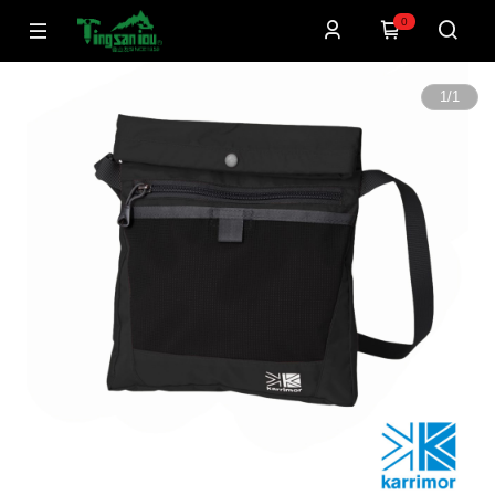
0
1
/
1