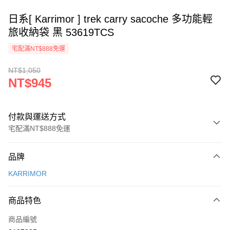
日系[ Karrimor ] trek carry sacoche 多功能輕
旅收納袋 黑 53619TCS
宅配滿NT$888免運
NT$1,050
NT$945
付款與運送方式
宅配滿NT$888免運
付款方式
品牌
信用卡一次付款
KARRIMOR
Apple Pay
商品特色
悠遊付
商品編號
AFTEE先享後付