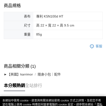
商品規格
表布
專利 KSN100d HT
尺寸
高 22 × 寬 22 × 高 9.5 cm
重量
85g
客服
商品相關分類 (1)
►【英國】karrimor
隨身小包｜配件
本分類熱銷
全站排行
本網站中使用 cookie，欲查詢有關本網站使用 cookie 方式之詳情，及若您不希
熱門標籤
望在電腦上使用 cookie 時應如何變更電腦的 cookie 設定，請參閱本網站「
隱私