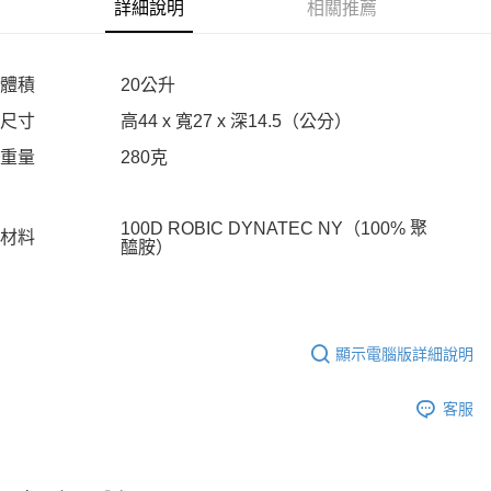
相關說明
詳細說明
相關推薦
【關於「AFTEE先享後付」】
AFTEE先享後付是「在收到商品之後才付款」的支付方式。 讓您購物簡單
運送方式
便利好安心！
體積
20公升
１．簡單：不需註冊會員、不需綁卡、不需儲值。
宅配
２．便利：只要手機號碼，簡訊認證，即可結帳。
尺寸
高44 x 寬27 x 深14.5（公分）
每筆NT$120，滿NT$888(含以上)免運費
３．安心：先確認商品／服務後，再付款。
重量
280克
【「AFTEE先享後付」結帳流程】
１．於結帳方式選擇「AFTEE先享後付」後，將跳轉至「AFTEE先享後付」
結帳頁面，進行簡訊認證並確認金額後，即可完成結帳。
２．訂單成立數日內，您將收到繳費通知簡訊。
100D ROBIC DYNATEC NY（100% 聚
材料
醯胺）
３．收到繳費通知簡訊後14天內，點擊此簡訊中的連結，可透過四大超商／
ATM／網路銀行／等多元方式進行付款，方視為交易完成。
※ 請注意：結帳手續完成當下不需立刻繳費，但若您需要取消訂單，請聯絡
購買商品的店家。未經商家同意取消之訂單仍視為有效，需透過AFTEE先享
後付繳納相關費用。
※ 交易是否成功請以「AFTEE先享後付 」之結帳頁面顯示為準，若有關於
顯示電腦版詳細說明
是否繳費成功／繳費後需取消欲退款等相關疑問，請聯繫「AFTEE先享後付
客戶支援中心」
https://netprotections.freshdesk.com/support/home
客服
【注意事項】
１．透過由恩沛科技股份有限公司提供之「AFTEE先享後付」服務完成之交
易，需依本服務之必要範圍內提供個人資料，並將交易相關給付款項請求債
權轉讓予恩沛科技股份有限公司。