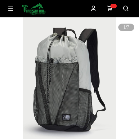
0
1
/
7