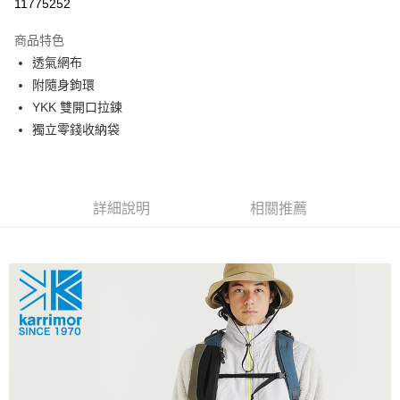
11775252
相關說明
【關於「AFTEE先享後付」】
商品特色
AFTEE先享後付是「在收到商品之後才付款」的支付方式。 讓您購物簡單
運送方式
便利好安心！
透氣網布
１．簡單：不需註冊會員、不需綁卡、不需儲值。
宅配
附隨身鉤環
２．便利：只要手機號碼，簡訊認證，即可結帳。
每筆NT$120，滿NT$888(含以上)免運費
３．安心：先確認商品／服務後，再付款。
YKK 雙開口拉鍊
獨立零錢收納袋
【「AFTEE先享後付」結帳流程】
１．於結帳方式選擇「AFTEE先享後付」後，將跳轉至「AFTEE先享後付」
結帳頁面，進行簡訊認證並確認金額後，即可完成結帳。
２．訂單成立數日內，您將收到繳費通知簡訊。
３．收到繳費通知簡訊後14天內，點擊此簡訊中的連結，可透過四大超商／
詳細說明
相關推薦
ATM／網路銀行／等多元方式進行付款，方視為交易完成。
※ 請注意：結帳手續完成當下不需立刻繳費，但若您需要取消訂單，請聯絡
購買商品的店家。未經商家同意取消之訂單仍視為有效，需透過AFTEE先享
後付繳納相關費用。
※ 交易是否成功請以「AFTEE先享後付 」之結帳頁面顯示為準，若有關於
是否繳費成功／繳費後需取消欲退款等相關疑問，請聯繫「AFTEE先享後付
客戶支援中心」
https://netprotections.freshdesk.com/support/home
【注意事項】
１．透過由恩沛科技股份有限公司提供之「AFTEE先享後付」服務完成之交
易，需依本服務之必要範圍內提供個人資料，並將交易相關給付款項請求債
權轉讓予恩沛科技股份有限公司。