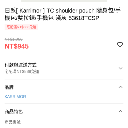
日系[ Karrimor ] TC shoulder pouch 隨身包/手
機包/雙拉鍊/手機包 淺灰 53618TCSP
宅配滿NT$888免運
NT$1,050
NT$945
付款與運送方式
宅配滿NT$888免運
付款方式
品牌
信用卡一次付款
KARRIMOR
Apple Pay
商品特色
悠遊付
商品編號
AFTEE先享後付