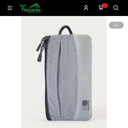
0
1
/
1