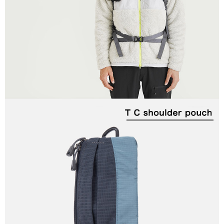
２．關於個人資料處理事宜，請瀏覽以下網址：
https://aftee.tw/terms/#terms3
３．未成年的使用者請事先徵得法定代理人或監護人之同意方可使用
「AFTEE先享後付」，若未經同意申辦者引起之損失，本公司不負相關責
任。
４．使用「AFTEE先享後付」時，將依據個別帳號之用戶狀況，依本公司即
時審查核予不同之上限額度；若仍有額度不足之情形，本公司將視審查結果
請求用戶進行身份認證。
５．嚴禁一人註冊多個帳號或使用他人資訊註冊。若發現惡意使用之情形，
恩沛科技股份有限公司將有權停止該用戶之使用額度並採取法律行動。