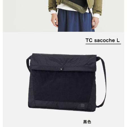
２．關於個人資料處理事宜，請瀏覽以下網址：
https://aftee.tw/terms/#terms3
３．未成年的使用者請事先徵得法定代理人或監護人之同意方可使用
「AFTEE先享後付」，若未經同意申辦者引起之損失，本公司不負相關責
任。
４．使用「AFTEE先享後付」時，將依據個別帳號之用戶狀況，依本公司即
時審查核予不同之上限額度；若仍有額度不足之情形，本公司將視審查結果
請求用戶進行身份認證。
５．嚴禁一人註冊多個帳號或使用他人資訊註冊。若發現惡意使用之情形，
恩沛科技股份有限公司將有權停止該用戶之使用額度並採取法律行動。