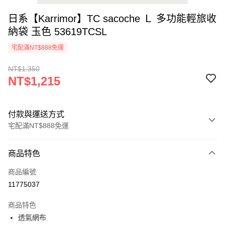
日系【Karrimor】TC sacoche Ｌ 多功能輕旅收
納袋 玉色 53619TCSL
宅配滿NT$888免運
NT$1,350
NT$1,215
付款與運送方式
宅配滿NT$888免運
付款方式
商品特色
信用卡一次付款
商品編號
Apple Pay
11775037
悠遊付
商品特色
AFTEE先享後付
透氣網布