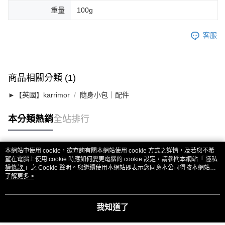
重量
100g
客服
商品相關分類 (1)
►【英國】karrimor
隨身小包｜配件
本分類熱銷
全站排行
本網站中使用 cookie，欲查詢有關本網站使用 cookie 方式之詳情，及若您不希
熱門標籤
望在電腦上使用 cookie 時應如何變更電腦的 cookie 設定，請參閱本網站「
隱私
權條款
」之 Cookie 聲明。您繼續使用本網站即表示您同意本公司得按本網站使
用條款之 Cookie 聲明使用 cookie。
了解更多 >
我知道了