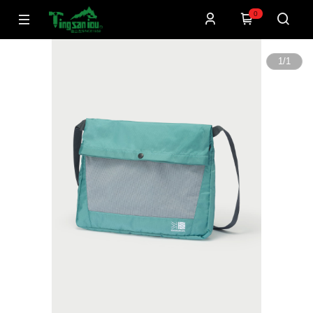
0
1
/
1