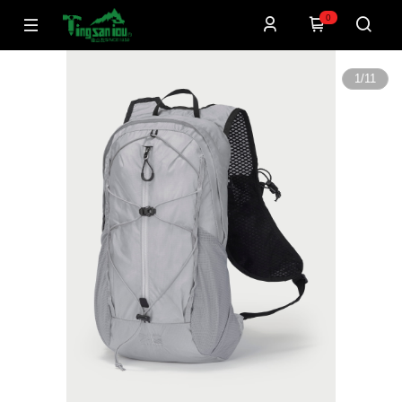
0
1
/
11