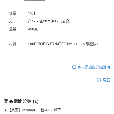
【關於「AFTEE先享後付」】
AFTEE先享後付是「在收到商品之後才付款」的支付方式。 讓您購物簡單
運送方式
便利好安心！
容量
15升
１．簡單：不需註冊會員、不需綁卡、不需儲值。
宅配
２．便利：只要手機號碼，簡訊認證，即可結帳。
尺寸
高47 x 寬28 x 深17（公分）
每筆NT$120，滿NT$888(含以上)免運費
３．安心：先確認商品／服務後，再付款。
重量
450克
【「AFTEE先享後付」結帳流程】
１．於結帳方式選擇「AFTEE先享後付」後，將跳轉至「AFTEE先享後付」
結帳頁面，進行簡訊認證並確認金額後，即可完成結帳。
材質
100D ROBIC DYNATEC NY（100% 聚醯胺）
２．訂單成立數日內，您將收到繳費通知簡訊。
３．收到繳費通知簡訊後14天內，點擊此簡訊中的連結，可透過四大超商／
ATM／網路銀行／等多元方式進行付款，方視為交易完成。
※ 請注意：結帳手續完成當下不需立刻繳費，但若您需要取消訂單，請聯絡
購買商品的店家。未經商家同意取消之訂單仍視為有效，需透過AFTEE先享
顯示電腦版詳細說明
後付繳納相關費用。
※ 交易是否成功請以「AFTEE先享後付 」之結帳頁面顯示為準，若有關於
是否繳費成功／繳費後需取消欲退款等相關疑問，請聯繫「AFTEE先享後付
客服
客戶支援中心」
https://netprotections.freshdesk.com/support/home
【注意事項】
１．透過由恩沛科技股份有限公司提供之「AFTEE先享後付」服務完成之交
商品相關分類 (1)
易，需依本服務之必要範圍內提供個人資料，並將交易相關給付款項請求債
權轉讓予恩沛科技股份有限公司。
►【英國】karrimor
包款25L以下
２．關於個人資料處理事宜，請瀏覽以下網址：