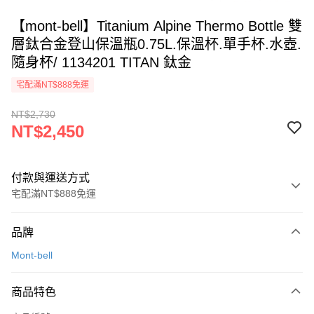
【mont-bell】Titanium Alpine Thermo Bottle 雙
層鈦合金登山保溫瓶0.75L.保溫杯.單手杯.水壺.
隨身杯/ 1134201 TITAN 鈦金
宅配滿NT$888免運
NT$2,730
NT$2,450
付款與運送方式
宅配滿NT$888免運
付款方式
品牌
信用卡一次付款
Mont-bell
信用卡分期付款
3 期 0 利率 每期
NT$816
21家銀行
商品特色
6 期 0 利率 每期
NT$408
21家銀行
合作金庫商業銀行
第一商業銀行