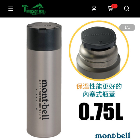
0
1
/
1