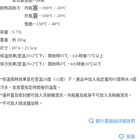
塞
耐熱與耐冷：內瓶
－100°C / -20°C
蓋
外瓶
－100°C / -20°C
墊圈－150°C / -40°C
容量：0.75L
重量：約 265g
尺寸：Ø7.6 × 25.5cm
保溫效果(室溫20±2℃下)：開始時95℃，6小時後75℃以上
保冷效果(室溫20±2℃下)：開始時4℃，6小時後10℃以下
*保溫隔熱效果是在室溫20度（±2度）下，產品中加入指定量的95度熱水/4度
冷水，並放置指定時間後的溫度。
*僅杯蓋及密封圈可放入洗碗機清洗。內瓶塞及瓶身不可放入洗碗機清洗。
*不可放入微波爐加熱。
顯示電腦版詳細說明
客服