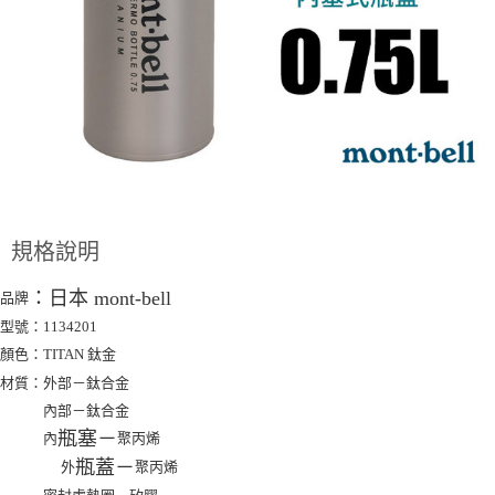
購買商品的店家。未經商家同意取消之訂單仍視為有效，需透過AFTEE先享
後付繳納相關費用。
※ 交易是否成功請以「AFTEE先享後付 」之結帳頁面顯示為準，若有關於
是否繳費成功／繳費後需取消欲退款等相關疑問，請聯繫「AFTEE先享後付
客戶支援中心」
https://netprotections.freshdesk.com/support/home
【注意事項】
１．透過由恩沛科技股份有限公司提供之「AFTEE先享後付」服務完成之交
易，需依本服務之必要範圍內提供個人資料，並將交易相關給付款項請求債
權轉讓予恩沛科技股份有限公司。
２．關於個人資料處理事宜，請瀏覽以下網址：
https://aftee.tw/terms/#terms3
規格說明
３．未成年的使用者請事先徵得法定代理人或監護人之同意方可使用
「AFTEE先享後付」，若未經同意申辦者引起之損失，本公司不負相關責
任。
：
日本 mont-bell
品牌
４．使用「AFTEE先享後付」時，將依據個別帳號之用戶狀況，依本公司即
型號：1134201
時審查核予不同之上限額度；若仍有額度不足之情形，本公司將視審查結果
顏色：TITAN 鈦金
請求用戶進行身份認證。
５．嚴禁一人註冊多個帳號或使用他人資訊註冊。若發現惡意使用之情形，
材質：外部－鈦合金
恩沛科技股份有限公司將有權停止該用戶之使用額度並採取法律行動。
內部－鈦合金
瓶
塞
－
內
聚丙烯
瓶
蓋
－
外
聚丙烯
密封處墊圈－矽膠