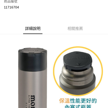
商品編號
華南商業銀行
彰化商業銀行
12 期 0 利率 每期
NT$204
21家銀行
合作金庫商業銀行
第一商業銀行
11716704
上海商業儲蓄銀行
台北富邦商業銀行
華南商業銀行
彰化商業銀行
24 期 0 利率 每期
NT$102
20家銀行
合作金庫商業銀行
第一商業銀行
國泰世華商業銀行
兆豐國際商業銀行
上海商業儲蓄銀行
台北富邦商業銀行
華南商業銀行
彰化商業銀行
臺灣中小企業銀行
台中商業銀行
合作金庫商業銀行
第一商業銀行
Apple Pay
國泰世華商業銀行
兆豐國際商業銀行
上海商業儲蓄銀行
台北富邦商業銀行
匯豐（台灣）商業銀行
華泰商業銀行
華南商業銀行
彰化商業銀行
臺灣中小企業銀行
台中商業銀行
國泰世華商業銀行
詳細說明
兆豐國際商業銀行
相關推薦
聯邦商業銀行
遠東國際商業銀行
悠遊付
上海商業儲蓄銀行
台北富邦商業銀行
匯豐（台灣）商業銀行
華泰商業銀行
臺灣中小企業銀行
台中商業銀行
元大商業銀行
永豐商業銀行
兆豐國際商業銀行
臺灣中小企業銀行
聯邦商業銀行
遠東國際商業銀行
匯豐（台灣）商業銀行
華泰商業銀行
AFTEE先享後付
玉山商業銀行
星展（台灣）商業銀行
台中商業銀行
匯豐（台灣）商業銀行
元大商業銀行
永豐商業銀行
聯邦商業銀行
遠東國際商業銀行
台新國際商業銀行
中國信託商業銀行
相關說明
華泰商業銀行
聯邦商業銀行
玉山商業銀行
星展（台灣）商業銀行
元大商業銀行
永豐商業銀行
台灣樂天信用卡公司
遠東國際商業銀行
元大商業銀行
【關於「AFTEE先享後付」】
台新國際商業銀行
中國信託商業銀行
玉山商業銀行
星展（台灣）商業銀行
AFTEE先享後付是「在收到商品之後才付款」的支付方式。 讓您購物簡單
永豐商業銀行
玉山商業銀行
台灣樂天信用卡公司
運送方式
台新國際商業銀行
中國信託商業銀行
便利好安心！
星展（台灣）商業銀行
台新國際商業銀行
１．簡單：不需註冊會員、不需綁卡、不需儲值。
台灣樂天信用卡公司
宅配
中國信託商業銀行
台灣樂天信用卡公司
２．便利：只要手機號碼，簡訊認證，即可結帳。
每筆NT$120，滿NT$888(含以上)免運費
３．安心：先確認商品／服務後，再付款。
【「AFTEE先享後付」結帳流程】
１．於結帳方式選擇「AFTEE先享後付」後，將跳轉至「AFTEE先享後付」
結帳頁面，進行簡訊認證並確認金額後，即可完成結帳。
２．訂單成立數日內，您將收到繳費通知簡訊。
３．收到繳費通知簡訊後14天內，點擊此簡訊中的連結，可透過四大超商／
ATM／網路銀行／等多元方式進行付款，方視為交易完成。
※ 請注意：結帳手續完成當下不需立刻繳費，但若您需要取消訂單，請聯絡