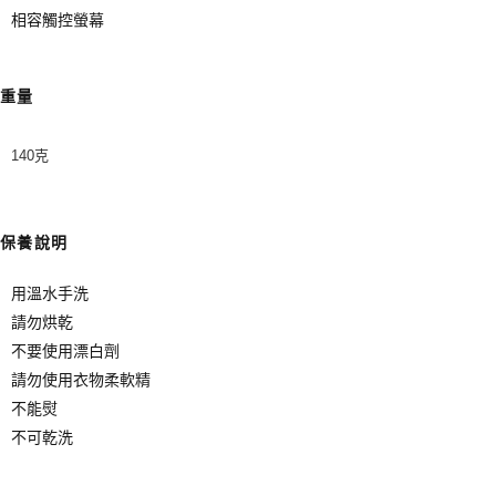
相容觸控螢幕
重量
140克
保養說明
用溫水手洗
請勿烘乾
不要使用漂白劑
請勿使用衣物柔軟精
不能熨
不可乾洗