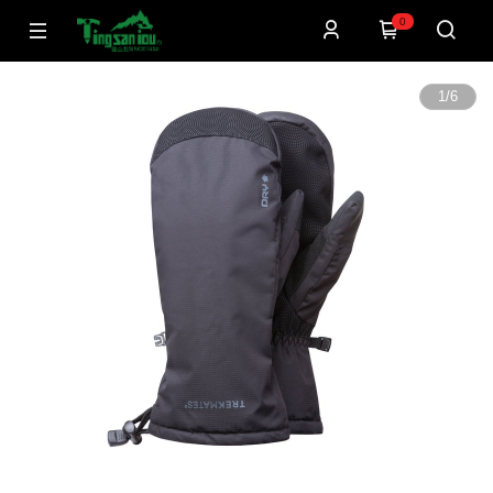
0
1
/
6