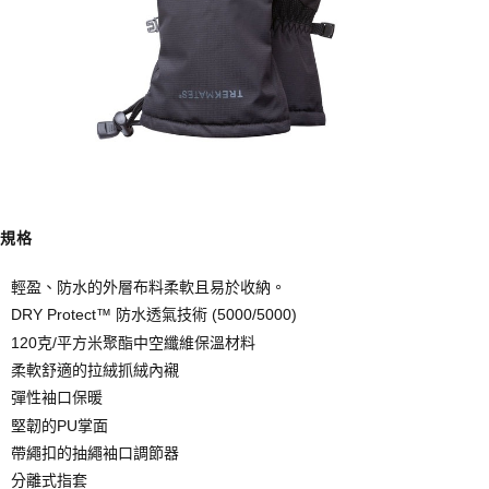
ATM／網路銀行／等多元方式進行付款，方視為交易完成。
※ 請注意：結帳手續完成當下不需立刻繳費，但若您需要取消訂單，請聯絡
購買商品的店家。未經商家同意取消之訂單仍視為有效，需透過AFTEE先享
後付繳納相關費用。
※ 交易是否成功請以「AFTEE先享後付 」之結帳頁面顯示為準，若有關於
是否繳費成功／繳費後需取消欲退款等相關疑問，請聯繫「AFTEE先享後付
客戶支援中心」
https://netprotections.freshdesk.com/support/home
【注意事項】
１．透過由恩沛科技股份有限公司提供之「AFTEE先享後付」服務完成之交
易，需依本服務之必要範圍內提供個人資料，並將交易相關給付款項請求債
權轉讓予恩沛科技股份有限公司。
規格
２．關於個人資料處理事宜，請瀏覽以下網址：
https://aftee.tw/terms/#terms3
３．未成年的使用者請事先徵得法定代理人或監護人之同意方可使用
輕盈、防水的外層布料柔軟且易於收納。
「AFTEE先享後付」，若未經同意申辦者引起之損失，本公司不負相關責
DRY Protect™ 防水透氣技術 (5000/5000)
任。
120克/平方米聚酯中空纖維保溫材料
４．使用「AFTEE先享後付」時，將依據個別帳號之用戶狀況，依本公司即
時審查核予不同之上限額度；若仍有額度不足之情形，本公司將視審查結果
柔軟舒適的拉絨抓絨內襯
請求用戶進行身份認證。
彈性袖口保暖
５．嚴禁一人註冊多個帳號或使用他人資訊註冊。若發現惡意使用之情形，
恩沛科技股份有限公司將有權停止該用戶之使用額度並採取法律行動。
堅韌的PU掌面
帶繩扣的抽繩袖口調節器
分離式指套