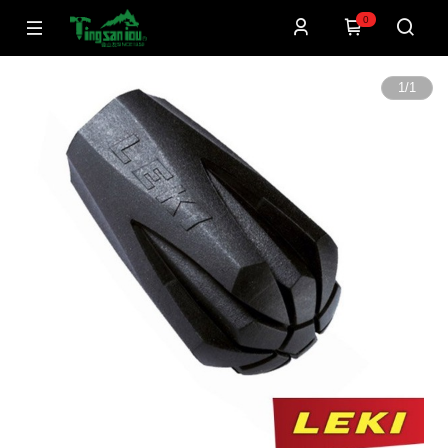
0
1
/
1