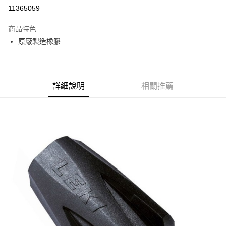
11365059
相關說明
【關於「AFTEE先享後付」】
商品特色
AFTEE先享後付是「在收到商品之後才付款」的支付方式。 讓您購物簡單
運送方式
便利好安心！
原廠製造橡膠
１．簡單：不需註冊會員、不需綁卡、不需儲值。
宅配
２．便利：只要手機號碼，簡訊認證，即可結帳。
每筆NT$120，滿NT$888(含以上)免運費
３．安心：先確認商品／服務後，再付款。
【「AFTEE先享後付」結帳流程】
詳細說明
相關推薦
１．於結帳方式選擇「AFTEE先享後付」後，將跳轉至「AFTEE先享後付」
結帳頁面，進行簡訊認證並確認金額後，即可完成結帳。
２．訂單成立數日內，您將收到繳費通知簡訊。
３．收到繳費通知簡訊後14天內，點擊此簡訊中的連結，可透過四大超商／
ATM／網路銀行／等多元方式進行付款，方視為交易完成。
※ 請注意：結帳手續完成當下不需立刻繳費，但若您需要取消訂單，請聯絡
購買商品的店家。未經商家同意取消之訂單仍視為有效，需透過AFTEE先享
後付繳納相關費用。
※ 交易是否成功請以「AFTEE先享後付 」之結帳頁面顯示為準，若有關於
是否繳費成功／繳費後需取消欲退款等相關疑問，請聯繫「AFTEE先享後付
客戶支援中心」
https://netprotections.freshdesk.com/support/home
【注意事項】
１．透過由恩沛科技股份有限公司提供之「AFTEE先享後付」服務完成之交
易，需依本服務之必要範圍內提供個人資料，並將交易相關給付款項請求債