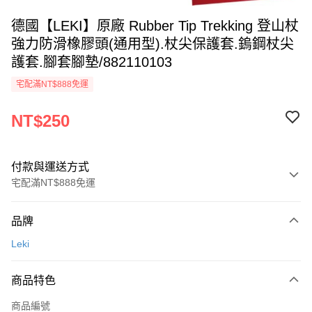
德國【LEKI】原廠 Rubber Tip Trekking 登山杖
強力防滑橡膠頭(通用型).杖尖保護套.鎢鋼杖尖
護套.腳套腳墊/882110103
宅配滿NT$888免運
NT$250
付款與運送方式
宅配滿NT$888免運
付款方式
品牌
信用卡一次付款
Leki
Apple Pay
商品特色
悠遊付
商品編號
AFTEE先享後付