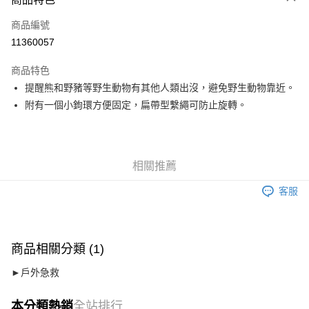
6 期 0 利率 每期
NT$49
21家銀行
合作金庫商業銀行
第一商業銀行
商品編號
華南商業銀行
彰化商業銀行
12 期 0 利率 每期
NT$24
21家銀行
合作金庫商業銀行
第一商業銀行
11360057
上海商業儲蓄銀行
台北富邦商業銀行
華南商業銀行
彰化商業銀行
24 期 0 利率 每期
NT$12
20家銀行
合作金庫商業銀行
第一商業銀行
國泰世華商業銀行
兆豐國際商業銀行
上海商業儲蓄銀行
台北富邦商業銀行
商品特色
華南商業銀行
彰化商業銀行
臺灣中小企業銀行
台中商業銀行
合作金庫商業銀行
第一商業銀行
Apple Pay
國泰世華商業銀行
兆豐國際商業銀行
提醒熊和野豬等野生動物有其他人類出沒，避免野生動物靠近。
上海商業儲蓄銀行
台北富邦商業銀行
匯豐（台灣）商業銀行
華泰商業銀行
華南商業銀行
彰化商業銀行
臺灣中小企業銀行
台中商業銀行
國泰世華商業銀行
兆豐國際商業銀行
附有一個小鉤環方便固定，扁帶型繫繩可防止旋轉。
聯邦商業銀行
遠東國際商業銀行
悠遊付
上海商業儲蓄銀行
台北富邦商業銀行
匯豐（台灣）商業銀行
華泰商業銀行
臺灣中小企業銀行
台中商業銀行
元大商業銀行
永豐商業銀行
兆豐國際商業銀行
臺灣中小企業銀行
聯邦商業銀行
遠東國際商業銀行
匯豐（台灣）商業銀行
華泰商業銀行
AFTEE先享後付
玉山商業銀行
星展（台灣）商業銀行
台中商業銀行
匯豐（台灣）商業銀行
元大商業銀行
永豐商業銀行
聯邦商業銀行
遠東國際商業銀行
台新國際商業銀行
中國信託商業銀行
相關說明
華泰商業銀行
聯邦商業銀行
玉山商業銀行
星展（台灣）商業銀行
元大商業銀行
永豐商業銀行
台灣樂天信用卡公司
相關推薦
遠東國際商業銀行
元大商業銀行
【關於「AFTEE先享後付」】
台新國際商業銀行
中國信託商業銀行
玉山商業銀行
星展（台灣）商業銀行
AFTEE先享後付是「在收到商品之後才付款」的支付方式。 讓您購物簡單
永豐商業銀行
玉山商業銀行
台灣樂天信用卡公司
運送方式
台新國際商業銀行
中國信託商業銀行
客服
便利好安心！
星展（台灣）商業銀行
台新國際商業銀行
１．簡單：不需註冊會員、不需綁卡、不需儲值。
台灣樂天信用卡公司
宅配
中國信託商業銀行
台灣樂天信用卡公司
２．便利：只要手機號碼，簡訊認證，即可結帳。
每筆NT$120，滿NT$888(含以上)免運費
３．安心：先確認商品／服務後，再付款。
商品相關分類 (1)
【「AFTEE先享後付」結帳流程】
１．於結帳方式選擇「AFTEE先享後付」後，將跳轉至「AFTEE先享後付」
►戶外急救
結帳頁面，進行簡訊認證並確認金額後，即可完成結帳。
２．訂單成立數日內，您將收到繳費通知簡訊。
３．收到繳費通知簡訊後14天內，點擊此簡訊中的連結，可透過四大超商／
本分類熱銷
全站排行