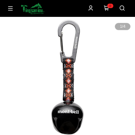
0
1
/
4