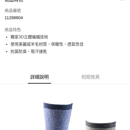
6 期 0 利率 每期
NT$165
21家銀行
合作金庫商業銀行
第一商業銀行
商品編號
華南商業銀行
彰化商業銀行
12 期 0 利率 每期
NT$82
21家銀行
合作金庫商業銀行
第一商業銀行
11288804
上海商業儲蓄銀行
台北富邦商業銀行
華南商業銀行
彰化商業銀行
24 期 0 利率 每期
NT$41
20家銀行
合作金庫商業銀行
第一商業銀行
國泰世華商業銀行
兆豐國際商業銀行
上海商業儲蓄銀行
台北富邦商業銀行
商品特色
華南商業銀行
彰化商業銀行
臺灣中小企業銀行
台中商業銀行
合作金庫商業銀行
第一商業銀行
Apple Pay
國泰世華商業銀行
兆豐國際商業銀行
獨家3D立體編織技術
上海商業儲蓄銀行
台北富邦商業銀行
匯豐（台灣）商業銀行
華泰商業銀行
華南商業銀行
彰化商業銀行
臺灣中小企業銀行
台中商業銀行
國泰世華商業銀行
兆豐國際商業銀行
使用美麗諾羊毛材質，保暖性、透氣性佳
聯邦商業銀行
遠東國際商業銀行
悠遊付
上海商業儲蓄銀行
台北富邦商業銀行
匯豐（台灣）商業銀行
華泰商業銀行
臺灣中小企業銀行
台中商業銀行
元大商業銀行
永豐商業銀行
抗菌防臭、吸汗速乾
兆豐國際商業銀行
臺灣中小企業銀行
聯邦商業銀行
遠東國際商業銀行
匯豐（台灣）商業銀行
華泰商業銀行
AFTEE先享後付
玉山商業銀行
星展（台灣）商業銀行
台中商業銀行
匯豐（台灣）商業銀行
元大商業銀行
永豐商業銀行
聯邦商業銀行
遠東國際商業銀行
台新國際商業銀行
中國信託商業銀行
相關說明
華泰商業銀行
聯邦商業銀行
玉山商業銀行
星展（台灣）商業銀行
元大商業銀行
永豐商業銀行
台灣樂天信用卡公司
遠東國際商業銀行
元大商業銀行
【關於「AFTEE先享後付」】
台新國際商業銀行
中國信託商業銀行
玉山商業銀行
星展（台灣）商業銀行
AFTEE先享後付是「在收到商品之後才付款」的支付方式。 讓您購物簡單
永豐商業銀行
玉山商業銀行
詳細說明
相關推薦
台灣樂天信用卡公司
運送方式
台新國際商業銀行
中國信託商業銀行
便利好安心！
星展（台灣）商業銀行
台新國際商業銀行
１．簡單：不需註冊會員、不需綁卡、不需儲值。
台灣樂天信用卡公司
宅配
中國信託商業銀行
台灣樂天信用卡公司
２．便利：只要手機號碼，簡訊認證，即可結帳。
每筆NT$120，滿NT$888(含以上)免運費
３．安心：先確認商品／服務後，再付款。
【「AFTEE先享後付」結帳流程】
１．於結帳方式選擇「AFTEE先享後付」後，將跳轉至「AFTEE先享後付」
結帳頁面，進行簡訊認證並確認金額後，即可完成結帳。
２．訂單成立數日內，您將收到繳費通知簡訊。
３．收到繳費通知簡訊後14天內，點擊此簡訊中的連結，可透過四大超商／