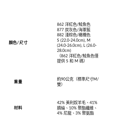
862 洋紅色/鮭魚色
877 炭灰色/海軍藍
882 淺棕色/橄欖色
S (22.0-24.0cm), M
顏色/尺寸
(24.0-26.0cm), L (26.0-
28.0cm)
（862 洋紅色/鮭魚色僅
提供 S 和 M 碼）
約90公克（標準尺寸M/
重量
雙）
42% 美利奴羊毛、41%
腈綸、10% 聚酯纖維、
材料
4% 尼龍、3% 聚氨酯