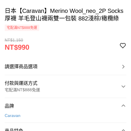
日本【Caravan】Merino Wool_neo_2P Socks
厚襪 羊毛登山襪兩雙一包裝 882淺棕/橄欖綠
宅配滿NT$888免運
NT$1,150
NT$990
請選擇商品選項
付款與運送方式
宅配滿NT$888免運
付款方式
品牌
信用卡一次付款
Caravan
信用卡分期付款
3 期 0 利率 每期
NT$330
21家銀行
商品特色