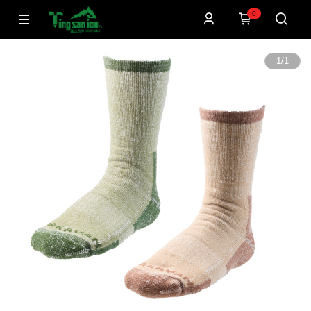
0
1
/
1