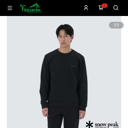
0
1
/
3