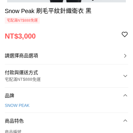
Snow Peak 刷毛平紋針織衛衣 黑
宅配滿NT$888免運
NT$3,000
請選擇商品選項
付款與運送方式
宅配滿NT$888免運
付款方式
品牌
信用卡一次付款
SNOW PEAK
信用卡分期付款
3 期 0 利率 每期
NT$1,000
21家銀行
商品特色
6 期 0 利率 每期
NT$500
21家銀行
合作金庫商業銀行
第一商業銀行
商品編號