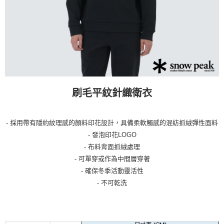
購買商品的店家。未經商家同意取消之訂單仍視為有效，需透過AFTEE先享
後付繳納相關費用。
※ 交易是否成功請以「AFTEE先享後付 」之結帳頁面顯示為準，若有關於
是否繳費成功／繳費後需取消欲退款等相關疑問，請聯繫「AFTEE先享後付
客戶支援中心」
https://netprotections.freshdesk.com/support/home
【注意事項】
１．透過由恩沛科技股份有限公司提供之「AFTEE先享後付」服務完成之交
易，需依本服務之必要範圍內提供個人資料，並將交易相關給付款項請求債
權轉讓予恩沛科技股份有限公司。
刷毛平紋針織衛衣
２．關於個人資料處理事宜，請瀏覽以下網址：
https://aftee.tw/terms/#terms3
３．未成年的使用者請事先徵得法定代理人或監護人之同意方可使用
「AFTEE先享後付」，若未經同意申辦者引起之損失，本公司不負相關責
- 採用帶有隱約紋理感的顏料印花設計，具備柔軟觸感的混紡抓絨彈性面料
任。
- 發泡印花LOGO
４．使用「AFTEE先享後付」時，將依據個別帳號之用戶狀況，依本公司即
- 布料背面抓絨處理
時審查核予不同之上限額度；若仍有額度不足之情形，本公司將視審查結果
請求用戶進行身份認證。
- 可單穿或作為中間層穿著
５．嚴禁一人註冊多個帳號或使用他人資訊註冊。若發現惡意使用之情形，
- 確保冬季活動靈活性
恩沛科技股份有限公司將有權停止該用戶之使用額度並採取法律行動。
- 不可乾洗