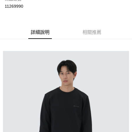
華南商業銀行
彰化商業銀行
12 期 0 利率 每期
NT$250
21家銀行
合作金庫商業銀行
第一商業銀行
11269990
上海商業儲蓄銀行
台北富邦商業銀行
華南商業銀行
彰化商業銀行
24 期 0 利率 每期
NT$125
20家銀行
合作金庫商業銀行
第一商業銀行
國泰世華商業銀行
兆豐國際商業銀行
上海商業儲蓄銀行
台北富邦商業銀行
華南商業銀行
彰化商業銀行
臺灣中小企業銀行
台中商業銀行
合作金庫商業銀行
第一商業銀行
Apple Pay
國泰世華商業銀行
兆豐國際商業銀行
上海商業儲蓄銀行
台北富邦商業銀行
匯豐（台灣）商業銀行
華泰商業銀行
華南商業銀行
彰化商業銀行
臺灣中小企業銀行
台中商業銀行
國泰世華商業銀行
詳細說明
兆豐國際商業銀行
相關推薦
聯邦商業銀行
遠東國際商業銀行
悠遊付
上海商業儲蓄銀行
台北富邦商業銀行
匯豐（台灣）商業銀行
華泰商業銀行
臺灣中小企業銀行
台中商業銀行
元大商業銀行
永豐商業銀行
兆豐國際商業銀行
臺灣中小企業銀行
聯邦商業銀行
遠東國際商業銀行
匯豐（台灣）商業銀行
華泰商業銀行
AFTEE先享後付
玉山商業銀行
星展（台灣）商業銀行
台中商業銀行
匯豐（台灣）商業銀行
元大商業銀行
永豐商業銀行
聯邦商業銀行
遠東國際商業銀行
台新國際商業銀行
中國信託商業銀行
相關說明
華泰商業銀行
聯邦商業銀行
玉山商業銀行
星展（台灣）商業銀行
元大商業銀行
永豐商業銀行
台灣樂天信用卡公司
遠東國際商業銀行
元大商業銀行
【關於「AFTEE先享後付」】
台新國際商業銀行
中國信託商業銀行
玉山商業銀行
星展（台灣）商業銀行
AFTEE先享後付是「在收到商品之後才付款」的支付方式。 讓您購物簡單
永豐商業銀行
玉山商業銀行
台灣樂天信用卡公司
運送方式
台新國際商業銀行
中國信託商業銀行
便利好安心！
星展（台灣）商業銀行
台新國際商業銀行
１．簡單：不需註冊會員、不需綁卡、不需儲值。
台灣樂天信用卡公司
宅配
中國信託商業銀行
台灣樂天信用卡公司
２．便利：只要手機號碼，簡訊認證，即可結帳。
每筆NT$120，滿NT$888(含以上)免運費
３．安心：先確認商品／服務後，再付款。
【「AFTEE先享後付」結帳流程】
１．於結帳方式選擇「AFTEE先享後付」後，將跳轉至「AFTEE先享後付」
結帳頁面，進行簡訊認證並確認金額後，即可完成結帳。
２．訂單成立數日內，您將收到繳費通知簡訊。
３．收到繳費通知簡訊後14天內，點擊此簡訊中的連結，可透過四大超商／
ATM／網路銀行／等多元方式進行付款，方視為交易完成。
※ 請注意：結帳手續完成當下不需立刻繳費，但若您需要取消訂單，請聯絡