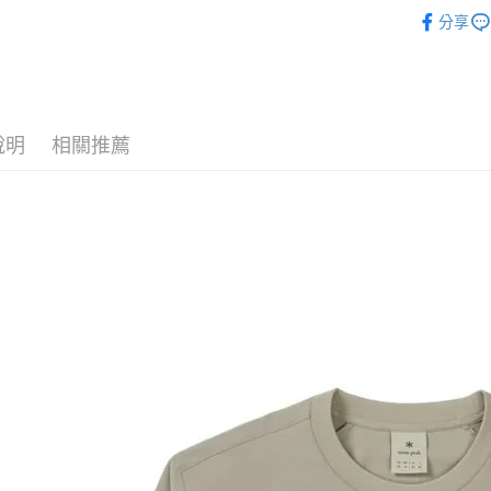
►男款戶外
國泰世
聯邦商
悠遊付
上海商
分享
匯豐（
臺灣中
元大商
兆豐國
聯邦商
匯豐（
AFTEE先
玉山商
台中商
元大商
聯邦商
台新國
相關說明
華泰商
玉山商
元大商
【關於「A
台灣樂
遠東國
台新國
玉山商
AFTEE
永豐商
台灣樂
說明
相關推薦
便利好安
台新國
運送方式
星展（
１．簡單
台灣樂
中國信
２．便利
宅配
３．安心
每筆NT$1
【「AFT
１．於結帳
付」結帳
２．訂單
３．收到繳
／ATM／
※ 請注意
絡購買商品
先享後付
※ 交易是
是否繳費成
付客戶支