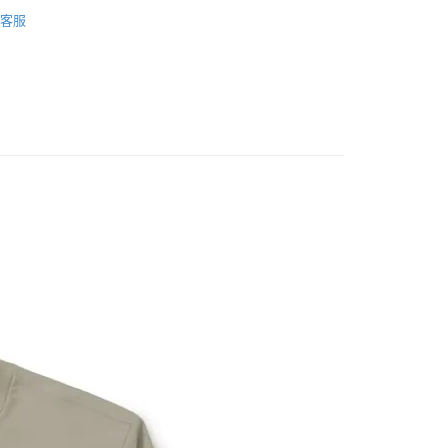
│休閒服飾
長袖上衣
華商業銀行
兆豐國際商業銀行
業銀行
遠東國際商業銀行
業儲蓄銀行
台北富邦商業銀行
台灣）商業銀行
華泰商業銀行
客服
小企業銀行
台中商業銀行
業銀行
永豐商業銀行
際商業銀行
臺灣中小企業銀行
業銀行
遠東國際商業銀行
台灣）商業銀行
華泰商業銀行
享後付
業銀行
星展（台灣）商業銀行
業銀行
匯豐（台灣）商業銀行
業銀行
永豐商業銀行
業銀行
遠東國際商業銀行
際商業銀行
中國信託商業銀行
業銀行
聯邦商業銀行
業銀行
星展（台灣）商業銀行
業銀行
永豐商業銀行
FTEE先享後付」】
天信用卡公司
際商業銀行
元大商業銀行
際商業銀行
中國信託商業銀行
業銀行
星展（台灣）商業銀行
先享後付是「在收到商品之後才付款」的支付方式。 讓您購物簡單
業銀行
玉山商業銀行
天信用卡公司
心！
際商業銀行
中國信託商業銀行
台灣）商業銀行
台新國際商業銀行
：不需註冊會員、不需綁卡、不需儲值。
天信用卡公司
託商業銀行
台灣樂天信用卡公司
：只要手機號碼，簡訊認證，即可結帳。
：先確認商品／服務後，再付款。
20，滿NT$888(含以上)免運費
EE先享後付」結帳流程】
方式選擇「AFTEE先享後付」後，將跳轉至「AFTEE先享後
頁面，進行簡訊認證並確認金額後，即可完成結帳。
成立數日內，您將收到繳費通知簡訊。
費通知簡訊後14天內，點擊此簡訊中的連結，可透過四大超商
網路銀行／等多元方式進行付款，方視為交易完成。
：結帳手續完成當下不需立刻繳費，但若您需要取消訂單，請聯
的店家。未經商家同意取消之訂單仍視為有效，需透過AFTEE
繳納相關費用。
否成功請以「AFTEE先享後付 」之結帳頁面顯示為準，若有關於
功／繳費後需取消欲退款等相關疑問，請聯繫「AFTEE先享後
援中心」
https://netprotections.freshdesk.com/support/home