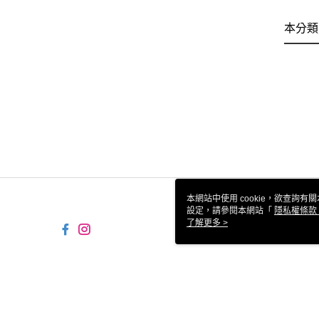
本分類
本網站中使用 cookie，欲查詢有關
設定，請參閱本網站「
隱私權條款
使用 cookie。
了解更多 >
TW-MWG1-66-30 Web2.0 
© 2026 by 漢峰戶外休閒用品有限公司