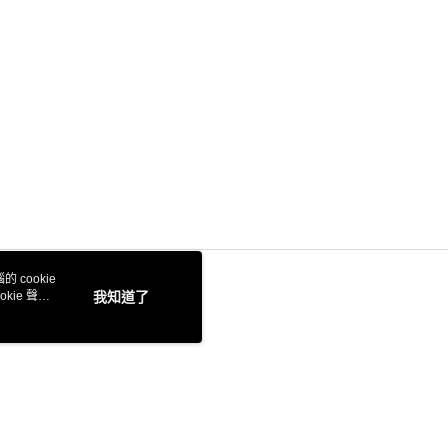
 cookie
kie 聲明
我知道了
本站最佳瀏覽環境請使用 Google Chrome、Firefox 或 Edge 以上版本