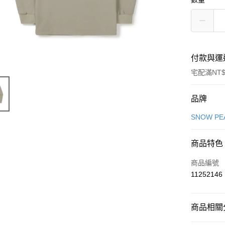
付款與運
宅配滿NT$
付款方式
品牌
信用卡一
SNOW PE
信用卡分
商品特色
3 期 
商品編號
6 期 
合作金
11252146
華南商
12 期
合作金
上海商
華南商
24 期
合作金
國泰世
上海商
商品相關分
華南商
臺灣中
合作金
Apple Pay
國泰世
上海商
匯豐（
華南商
臺灣中