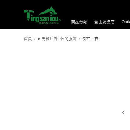
商品分類
登山友總店
Out
首頁
►男款戶外│休閒服飾
長袖上衣