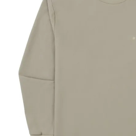
【注意事
１．透過由
交易，需
求債權轉
２．關於
https://aft
３．未成
「AFTE
任。
４．使用「
即時審查
結果請求
５．嚴禁
形，恩沛
動。