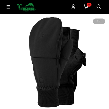
0
1
/
6