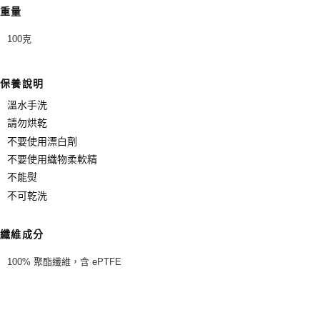
重量
100克
保養說明
溫水手洗
請勿烘乾
不要使用漂白劑
不要使用織物柔軟精
不能熨
不可乾洗
纖維成分
100% 聚酯纖維，含 ePTFE