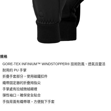
ATM／網路銀行／等多元方式進行付款，方視為交易完成。
※ 請注意：結帳手續完成當下不需立刻繳費，但若您需要取消訂單，請聯絡
購買商品的店家。未經商家同意取消之訂單仍視為有效，需透過AFTEE先享
後付繳納相關費用。
※ 交易是否成功請以「AFTEE先享後付 」之結帳頁面顯示為準，若有關於
是否繳費成功／繳費後需取消欲退款等相關疑問，請聯繫「AFTEE先享後付
客戶支援中心」
https://netprotections.freshdesk.com/support/home
【注意事項】
１．透過由恩沛科技股份有限公司提供之「AFTEE先享後付」服務完成之交
易，需依本服務之必要範圍內提供個人資料，並將交易相關給付款項請求債
權轉讓予恩沛科技股份有限公司。
２．關於個人資料處理事宜，請瀏覽以下網址：
規格
https://aftee.tw/terms/#terms3
GORE-TEX INFINIUM™ WINDSTOPPER® 技術防風、透氣且靈活
３．未成年的使用者請事先徵得法定代理人或監護人之同意方可使用
「AFTEE先享後付」，若未經同意申辦者引起之損失，本公司不負相關責
耐用的 PU 手掌
任。
折疊手套部分，使用磁鐵扣件
４．使用「AFTEE先享後付」時，將依據個別帳號之用戶狀況，依本公司即
織帶固定器的折疊拇指尖
時審查核予不同之上限額度；若仍有額度不足之情形，本公司將視審查結果
請求用戶進行身份認證。
手掌處有拉絨微絨襯裡
５．嚴禁一人註冊多個帳號或使用他人資訊註冊。若發現惡意使用之情形，
彈性袖口，確保安全貼合
恩沛科技股份有限公司將有權停止該用戶之使用額度並採取法律行動。
手指背面有織帶環，方便脫下手套