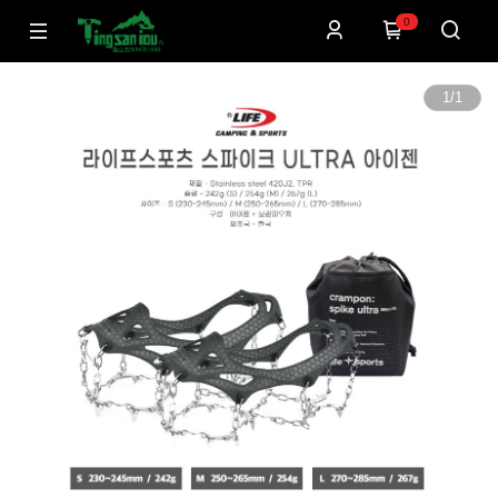
0
1
/
1