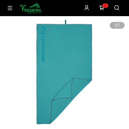
0
1
/
7