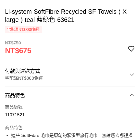
Li-system SoftFibre Recycled SF Towels ( X
large ) teal 藍綠色 63621
宅配滿NT$888免運
NT$750
NT$675
付款與運送方式
宅配滿NT$888免運
付款方式
商品特色
信用卡一次付款
商品編號
信用卡分期付款
11071521
3 期 0 利率 每期
NT$225
21家銀行
商品特色
6 期 0 利率 每期
NT$112
21家銀行
合作金庫商業銀行
第一商業銀行
這些 SoftFibre 毛巾是原創的緊湊型旅行毛巾，無論您去哪裡探
華南商業銀行
彰化商業銀行
12 期 0 利率 每期
NT$56
21家銀行
合作金庫商業銀行
第一商業銀行