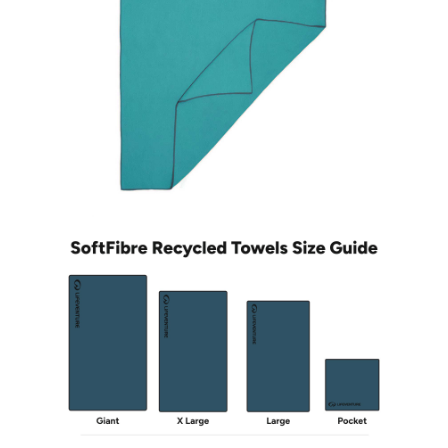
後付繳納相關費用。
※ 交易是否成功請以「AFTEE先享後付 」之結帳頁面顯示為準，若有關於
是否繳費成功／繳費後需取消欲退款等相關疑問，請聯繫「AFTEE先享後付
客戶支援中心」
https://netprotections.freshdesk.com/support/home
【注意事項】
１．透過由恩沛科技股份有限公司提供之「AFTEE先享後付」服務完成之交
易，需依本服務之必要範圍內提供個人資料，並將交易相關給付款項請求債
權轉讓予恩沛科技股份有限公司。
２．關於個人資料處理事宜，請瀏覽以下網址：
https://aftee.tw/terms/#terms3
３．未成年的使用者請事先徵得法定代理人或監護人之同意方可使用
「AFTEE先享後付」，若未經同意申辦者引起之損失，本公司不負相關責
任。
４．使用「AFTEE先享後付」時，將依據個別帳號之用戶狀況，依本公司即
時審查核予不同之上限額度；若仍有額度不足之情形，本公司將視審查結果
請求用戶進行身份認證。
５．嚴禁一人註冊多個帳號或使用他人資訊註冊。若發現惡意使用之情形，
恩沛科技股份有限公司將有權停止該用戶之使用額度並採取法律行動。