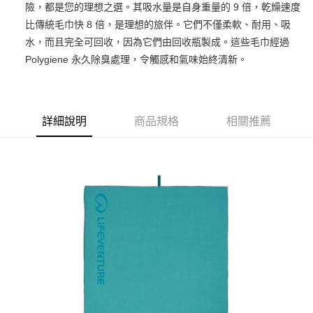
險，都是您的理想之選。其吸水量是自身重量的 9 倍，乾燥速度
上海商業儲蓄銀行
台北富邦商業銀行
華南商業銀行
彰化商業銀行
24 期 0 利率 每期
NT$28
20家銀行
合作金庫商業銀行
第一商業銀行
國泰世華商業銀行
兆豐國際商業銀行
比傳統毛巾快 8 倍，是理想的旅伴。它們不僅柔軟、耐用、吸
上海商業儲蓄銀行
台北富邦商業銀行
華南商業銀行
彰化商業銀行
臺灣中小企業銀行
台中商業銀行
合作金庫商業銀行
第一商業銀行
水，而且完全可回收，因為它們由回收瓶製成。這些毛巾經過
Apple Pay
國泰世華商業銀行
兆豐國際商業銀行
上海商業儲蓄銀行
台北富邦商業銀行
匯豐（台灣）商業銀行
華泰商業銀行
華南商業銀行
彰化商業銀行
臺灣中小企業銀行
台中商業銀行
Polygiene 永久除臭處理，令觸感和氣味始終清新。
國泰世華商業銀行
兆豐國際商業銀行
聯邦商業銀行
遠東國際商業銀行
悠遊付
上海商業儲蓄銀行
台北富邦商業銀行
匯豐（台灣）商業銀行
華泰商業銀行
臺灣中小企業銀行
台中商業銀行
元大商業銀行
永豐商業銀行
兆豐國際商業銀行
臺灣中小企業銀行
聯邦商業銀行
遠東國際商業銀行
匯豐（台灣）商業銀行
華泰商業銀行
AFTEE先享後付
玉山商業銀行
星展（台灣）商業銀行
台中商業銀行
匯豐（台灣）商業銀行
元大商業銀行
永豐商業銀行
聯邦商業銀行
遠東國際商業銀行
台新國際商業銀行
中國信託商業銀行
相關說明
華泰商業銀行
聯邦商業銀行
玉山商業銀行
星展（台灣）商業銀行
詳細說明
商品規格
相關推薦
元大商業銀行
永豐商業銀行
台灣樂天信用卡公司
遠東國際商業銀行
元大商業銀行
【關於「AFTEE先享後付」】
台新國際商業銀行
中國信託商業銀行
玉山商業銀行
星展（台灣）商業銀行
AFTEE先享後付是「在收到商品之後才付款」的支付方式。 讓您購物簡單
永豐商業銀行
玉山商業銀行
台灣樂天信用卡公司
運送方式
台新國際商業銀行
中國信託商業銀行
便利好安心！
星展（台灣）商業銀行
台新國際商業銀行
１．簡單：不需註冊會員、不需綁卡、不需儲值。
台灣樂天信用卡公司
宅配
中國信託商業銀行
台灣樂天信用卡公司
２．便利：只要手機號碼，簡訊認證，即可結帳。
每筆NT$120，滿NT$888(含以上)免運費
３．安心：先確認商品／服務後，再付款。
【「AFTEE先享後付」結帳流程】
１．於結帳方式選擇「AFTEE先享後付」後，將跳轉至「AFTEE先享後付」
結帳頁面，進行簡訊認證並確認金額後，即可完成結帳。
２．訂單成立數日內，您將收到繳費通知簡訊。
３．收到繳費通知簡訊後14天內，點擊此簡訊中的連結，可透過四大超商／
ATM／網路銀行／等多元方式進行付款，方視為交易完成。
※ 請注意：結帳手續完成當下不需立刻繳費，但若您需要取消訂單，請聯絡
購買商品的店家。未經商家同意取消之訂單仍視為有效，需透過AFTEE先享