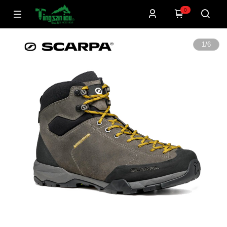
0
1
/
6