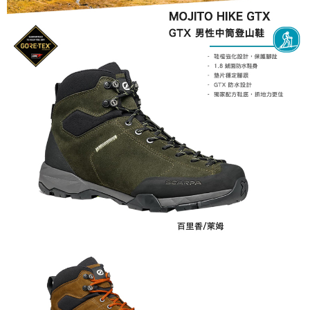
３．收到繳費通知簡訊後14天內，點擊此簡訊中的連結，可透過四大超商／
ATM／網路銀行／等多元方式進行付款，方視為交易完成。
※ 請注意：結帳手續完成當下不需立刻繳費，但若您需要取消訂單，請聯絡
購買商品的店家。未經商家同意取消之訂單仍視為有效，需透過AFTEE先享
後付繳納相關費用。
※ 交易是否成功請以「AFTEE先享後付 」之結帳頁面顯示為準，若有關於
是否繳費成功／繳費後需取消欲退款等相關疑問，請聯繫「AFTEE先享後付
客戶支援中心」
https://netprotections.freshdesk.com/support/home
【注意事項】
１．透過由恩沛科技股份有限公司提供之「AFTEE先享後付」服務完成之交
易，需依本服務之必要範圍內提供個人資料，並將交易相關給付款項請求債
權轉讓予恩沛科技股份有限公司。
２．關於個人資料處理事宜，請瀏覽以下網址：
https://aftee.tw/terms/#terms3
３．未成年的使用者請事先徵得法定代理人或監護人之同意方可使用
「AFTEE先享後付」，若未經同意申辦者引起之損失，本公司不負相關責
任。
４．使用「AFTEE先享後付」時，將依據個別帳號之用戶狀況，依本公司即
時審查核予不同之上限額度；若仍有額度不足之情形，本公司將視審查結果
請求用戶進行身份認證。
５．嚴禁一人註冊多個帳號或使用他人資訊註冊。若發現惡意使用之情形，
恩沛科技股份有限公司將有權停止該用戶之使用額度並採取法律行動。