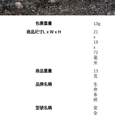
包裹重量
13g
商品尺寸L x W x H
‎21
x
19
x
72
毫
米
商品重量
13
克
品牌名稱
生
命
系
統
型號名稱
安
全