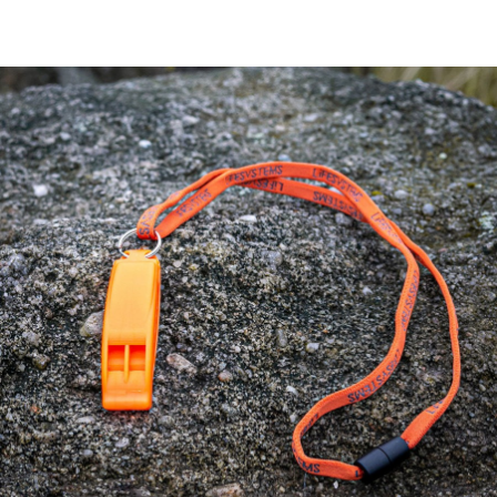
後付繳納相關費用。
※ 交易是否成功請以「AFTEE先享後付 」之結帳頁面顯示為準，若有關於
是否繳費成功／繳費後需取消欲退款等相關疑問，請聯繫「AFTEE先享後付
客戶支援中心」
https://netprotections.freshdesk.com/support/home
【注意事項】
１．透過由恩沛科技股份有限公司提供之「AFTEE先享後付」服務完成之交
易，需依本服務之必要範圍內提供個人資料，並將交易相關給付款項請求債
權轉讓予恩沛科技股份有限公司。
２．關於個人資料處理事宜，請瀏覽以下網址：
https://aftee.tw/terms/#terms3
３．未成年的使用者請事先徵得法定代理人或監護人之同意方可使用
「AFTEE先享後付」，若未經同意申辦者引起之損失，本公司不負相關責
任。
４．使用「AFTEE先享後付」時，將依據個別帳號之用戶狀況，依本公司即
時審查核予不同之上限額度；若仍有額度不足之情形，本公司將視審查結果
請求用戶進行身份認證。
５．嚴禁一人註冊多個帳號或使用他人資訊註冊。若發現惡意使用之情形，
恩沛科技股份有限公司將有權停止該用戶之使用額度並採取法律行動。