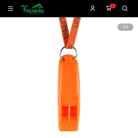
0
1
/
4