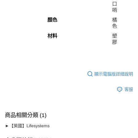
口
哨
顏色
橘
色
材料
塑
膠
顯示電腦版詳細說明
客服
商品相關分類 (1)
►【英國】Lifesystems