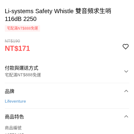
Li-systems Safety Whistle 雙音頻求生哨
116dB 2250
宅配滿NT$888免運
NT$190
NT$171
付款與運送方式
宅配滿NT$888免運
付款方式
品牌
信用卡一次付款
Lifeventure
信用卡分期付款
3 期 0 利率 每期
NT$57
21家銀行
商品特色
6 期 0 利率 每期
NT$28
21家銀行
合作金庫商業銀行
第一商業銀行
商品編號
華南商業銀行
彰化商業銀行
12 期 0 利率 每期
NT$14
21家銀行
合作金庫商業銀行
第一商業銀行