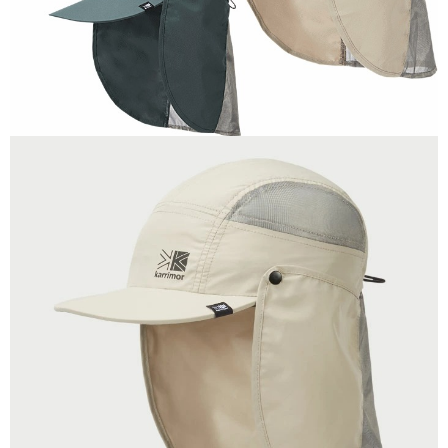
後付繳納相關費用。
※ 交易是否成功請以「AFTEE先享後付 」之結帳頁面顯示為準，若有關於
是否繳費成功／繳費後需取消欲退款等相關疑問，請聯繫「AFTEE先享後付
客戶支援中心」
https://netprotections.freshdesk.com/support/home
【注意事項】
１．透過由恩沛科技股份有限公司提供之「AFTEE先享後付」服務完成之交
易，需依本服務之必要範圍內提供個人資料，並將交易相關給付款項請求債
權轉讓予恩沛科技股份有限公司。
２．關於個人資料處理事宜，請瀏覽以下網址：
https://aftee.tw/terms/#terms3
３．未成年的使用者請事先徵得法定代理人或監護人之同意方可使用
「AFTEE先享後付」，若未經同意申辦者引起之損失，本公司不負相關責
任。
４．使用「AFTEE先享後付」時，將依據個別帳號之用戶狀況，依本公司即
時審查核予不同之上限額度；若仍有額度不足之情形，本公司將視審查結果
請求用戶進行身份認證。
５．嚴禁一人註冊多個帳號或使用他人資訊註冊。若發現惡意使用之情形，
恩沛科技股份有限公司將有權停止該用戶之使用額度並採取法律行動。