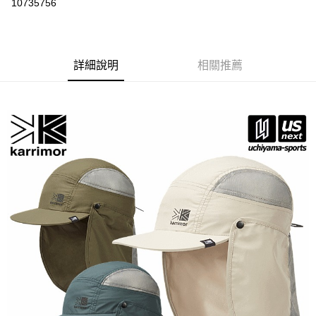
10735756
上海商業儲蓄銀行
台北富邦商業銀行
華南商業銀行
彰化商業銀行
24 期 0 利率 每期
NT$82
20家銀行
合作金庫商業銀行
第一商業銀行
國泰世華商業銀行
兆豐國際商業銀行
上海商業儲蓄銀行
台北富邦商業銀行
華南商業銀行
彰化商業銀行
臺灣中小企業銀行
台中商業銀行
合作金庫商業銀行
第一商業銀行
Apple Pay
國泰世華商業銀行
兆豐國際商業銀行
上海商業儲蓄銀行
台北富邦商業銀行
匯豐（台灣）商業銀行
華泰商業銀行
華南商業銀行
彰化商業銀行
臺灣中小企業銀行
台中商業銀行
國泰世華商業銀行
詳細說明
兆豐國際商業銀行
相關推薦
聯邦商業銀行
遠東國際商業銀行
悠遊付
上海商業儲蓄銀行
台北富邦商業銀行
匯豐（台灣）商業銀行
華泰商業銀行
臺灣中小企業銀行
台中商業銀行
元大商業銀行
永豐商業銀行
兆豐國際商業銀行
臺灣中小企業銀行
聯邦商業銀行
遠東國際商業銀行
匯豐（台灣）商業銀行
華泰商業銀行
AFTEE先享後付
玉山商業銀行
星展（台灣）商業銀行
台中商業銀行
匯豐（台灣）商業銀行
元大商業銀行
永豐商業銀行
聯邦商業銀行
遠東國際商業銀行
台新國際商業銀行
中國信託商業銀行
相關說明
華泰商業銀行
聯邦商業銀行
玉山商業銀行
星展（台灣）商業銀行
元大商業銀行
永豐商業銀行
台灣樂天信用卡公司
遠東國際商業銀行
元大商業銀行
【關於「AFTEE先享後付」】
台新國際商業銀行
中國信託商業銀行
玉山商業銀行
星展（台灣）商業銀行
AFTEE先享後付是「在收到商品之後才付款」的支付方式。 讓您購物簡單
永豐商業銀行
玉山商業銀行
台灣樂天信用卡公司
運送方式
台新國際商業銀行
中國信託商業銀行
便利好安心！
星展（台灣）商業銀行
台新國際商業銀行
１．簡單：不需註冊會員、不需綁卡、不需儲值。
台灣樂天信用卡公司
宅配
中國信託商業銀行
台灣樂天信用卡公司
２．便利：只要手機號碼，簡訊認證，即可結帳。
每筆NT$120，滿NT$888(含以上)免運費
３．安心：先確認商品／服務後，再付款。
【「AFTEE先享後付」結帳流程】
１．於結帳方式選擇「AFTEE先享後付」後，將跳轉至「AFTEE先享後付」
結帳頁面，進行簡訊認證並確認金額後，即可完成結帳。
２．訂單成立數日內，您將收到繳費通知簡訊。
３．收到繳費通知簡訊後14天內，點擊此簡訊中的連結，可透過四大超商／
ATM／網路銀行／等多元方式進行付款，方視為交易完成。
※ 請注意：結帳手續完成當下不需立刻繳費，但若您需要取消訂單，請聯絡
購買商品的店家。未經商家同意取消之訂單仍視為有效，需透過AFTEE先享