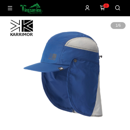
0
1
/
6