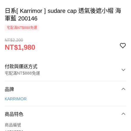
日系[ Karrimor ] sudare cap 透氣後遮小帽 海
軍藍 200146
宅配滿NT$888免運
NT$2,200
NT$1,980
付款與運送方式
宅配滿NT$888免運
付款方式
品牌
信用卡一次付款
KARRIMOR
信用卡分期付款
3 期 0 利率 每期
NT$660
21家銀行
商品特色
6 期 0 利率 每期
NT$330
21家銀行
合作金庫商業銀行
第一商業銀行
商品編號
華南商業銀行
彰化商業銀行
12 期 0 利率 每期
NT$165
21家銀行
合作金庫商業銀行
第一商業銀行