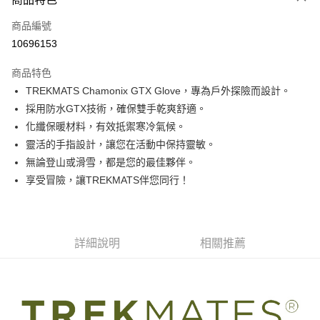
6 期 0 利率 每期
NT$360
21家銀行
合作金庫商業銀行
第一商業銀行
商品編號
華南商業銀行
彰化商業銀行
12 期 0 利率 每期
NT$180
21家銀行
合作金庫商業銀行
第一商業銀行
10696153
上海商業儲蓄銀行
台北富邦商業銀行
華南商業銀行
彰化商業銀行
24 期 0 利率 每期
NT$90
20家銀行
合作金庫商業銀行
第一商業銀行
國泰世華商業銀行
兆豐國際商業銀行
上海商業儲蓄銀行
台北富邦商業銀行
商品特色
華南商業銀行
彰化商業銀行
臺灣中小企業銀行
台中商業銀行
合作金庫商業銀行
第一商業銀行
Apple Pay
國泰世華商業銀行
兆豐國際商業銀行
TREKMATS Chamonix GTX Glove，專為戶外探險而設計。
上海商業儲蓄銀行
台北富邦商業銀行
匯豐（台灣）商業銀行
華泰商業銀行
華南商業銀行
彰化商業銀行
臺灣中小企業銀行
台中商業銀行
國泰世華商業銀行
兆豐國際商業銀行
採用防水GTX技術，確保雙手乾爽舒適。
聯邦商業銀行
遠東國際商業銀行
悠遊付
上海商業儲蓄銀行
台北富邦商業銀行
匯豐（台灣）商業銀行
華泰商業銀行
臺灣中小企業銀行
台中商業銀行
元大商業銀行
永豐商業銀行
化纖保暖材料，有效抵禦寒冷氣候。
兆豐國際商業銀行
臺灣中小企業銀行
聯邦商業銀行
遠東國際商業銀行
匯豐（台灣）商業銀行
華泰商業銀行
AFTEE先享後付
玉山商業銀行
星展（台灣）商業銀行
台中商業銀行
匯豐（台灣）商業銀行
靈活的手指設計，讓您在活動中保持靈敏。
元大商業銀行
永豐商業銀行
聯邦商業銀行
遠東國際商業銀行
台新國際商業銀行
中國信託商業銀行
相關說明
華泰商業銀行
聯邦商業銀行
玉山商業銀行
星展（台灣）商業銀行
無論登山或滑雪，都是您的最佳夥伴。
元大商業銀行
永豐商業銀行
台灣樂天信用卡公司
遠東國際商業銀行
元大商業銀行
【關於「AFTEE先享後付」】
台新國際商業銀行
中國信託商業銀行
享受冒險，讓TREKMATS伴您同行！
玉山商業銀行
星展（台灣）商業銀行
AFTEE先享後付是「在收到商品之後才付款」的支付方式。 讓您購物簡單
永豐商業銀行
玉山商業銀行
台灣樂天信用卡公司
運送方式
台新國際商業銀行
中國信託商業銀行
便利好安心！
星展（台灣）商業銀行
台新國際商業銀行
１．簡單：不需註冊會員、不需綁卡、不需儲值。
台灣樂天信用卡公司
宅配
中國信託商業銀行
台灣樂天信用卡公司
２．便利：只要手機號碼，簡訊認證，即可結帳。
每筆NT$120，滿NT$888(含以上)免運費
３．安心：先確認商品／服務後，再付款。
詳細說明
相關推薦
【「AFTEE先享後付」結帳流程】
１．於結帳方式選擇「AFTEE先享後付」後，將跳轉至「AFTEE先享後付」
結帳頁面，進行簡訊認證並確認金額後，即可完成結帳。
２．訂單成立數日內，您將收到繳費通知簡訊。
３．收到繳費通知簡訊後14天內，點擊此簡訊中的連結，可透過四大超商／