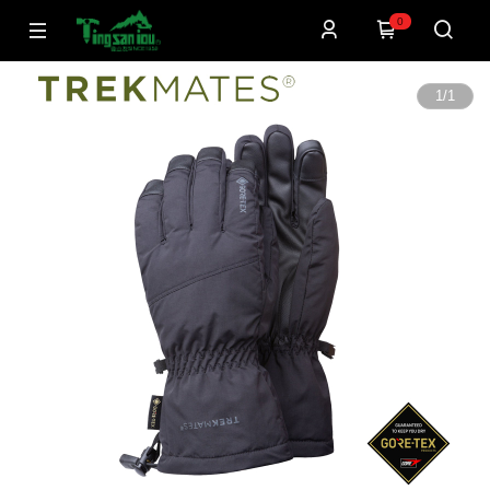
0
1
/
1