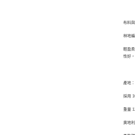
布料
林地
輕盈柔
性好
產地
採用 
重量 1
奧地利