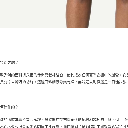
何特別之處？
柔軟光滑的面料與永恆的休閒剪裁相結合，使其成為任何夏季衣櫥中的最愛。它
也具有令人驚訝的功能。這種面料觸感涼爽乾燥，無論是去海灘還是一日徒步旅
如何運作的？
樣的服裝其實不需要解釋。證據就在於布料永恆的風格和非凡的手感。但 TEN
樹木的木漿和浪費最少的閉環生產設施，我們得到了帶有歐盟生態標籤的完全可