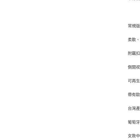
常規
柔軟
附羈
側開
可再
帶有
台灣
葡萄
女款中