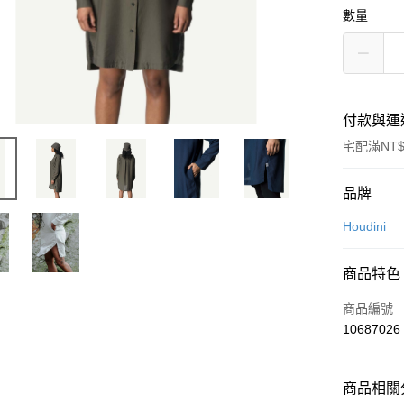
數量
付款與運
宅配滿NT$
付款方式
品牌
信用卡一
Houdini
信用卡分
商品特色
3 期 
商品編號
6 期 
合作金
10687026
華南商
12 期
合作金
上海商
華南商
24 期
合作金
國泰世
上海商
商品相關分
華南商
臺灣中
合作金
Apple Pay
國泰世