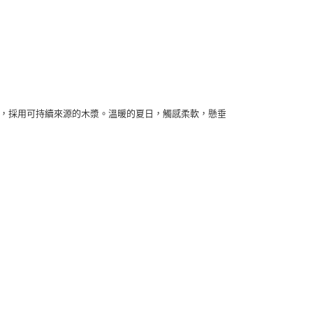
利倫齊，採用可持續來源的木漿。溫暖的夏日，觸感柔軟，懸垂