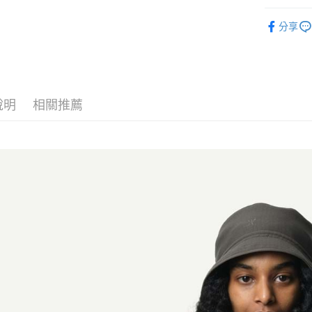
上海商
匯豐（
華南商
臺灣中
►【瑞典】H
國泰世
聯邦商
悠遊付
上海商
分享
匯豐（
臺灣中
元大商
兆豐國
聯邦商
匯豐（
AFTEE先
玉山商
台中商
元大商
聯邦商
台新國
相關說明
華泰商
玉山商
元大商
【關於「A
台灣樂
遠東國
台新國
玉山商
AFTEE
永豐商
台灣樂
說明
相關推薦
便利好安
台新國
運送方式
星展（
１．簡單
台灣樂
中國信
２．便利
宅配
３．安心
每筆NT$1
【「AFT
１．於結帳
付」結帳
２．訂單
３．收到繳
／ATM／
※ 請注意
絡購買商品
先享後付
※ 交易是
是否繳費成
付客戶支