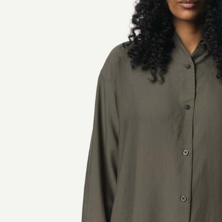
【注意事
１．透過由
交易，需
求債權轉
２．關於
https://aft
３．未成
「AFTE
任。
４．使用「
即時審查
結果請求
５．嚴禁
形，恩沛
動。