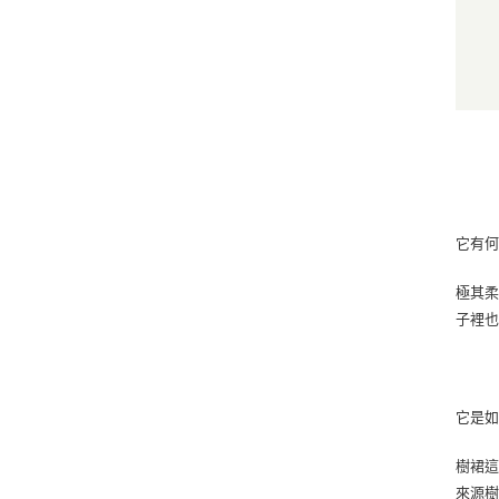
它有
極其
子裡
它是
樹裙這
來源