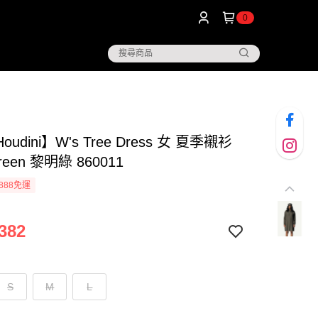
0
udini】W's Tree Dress 女 夏季襯衫
green 黎明綠 860011
888免運
382
S
M
L