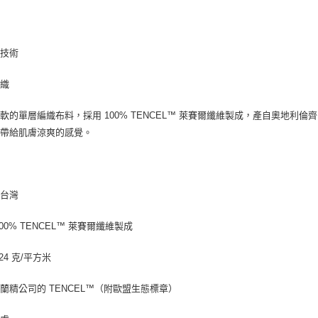
與技術
編織
軟的單層編織布料，採用 100% TENCEL™ 萊賽爾纖維製成，產自奧地
，帶給肌膚涼爽的感覺。
：台灣
100% TENCEL™ 萊賽爾纖維製成
24 克/平方米
蘭精公司的 TENCEL™（附歐盟生態標章）