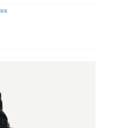
業儲蓄銀行
台北富邦商業銀行
台灣）商業銀行
華泰商業銀行
業銀行
彰化商業銀行
小企業銀行
台中商業銀行
oudini
女｜服飾
華商業銀行
兆豐國際商業銀行
業銀行
遠東國際商業銀行
業儲蓄銀行
台北富邦商業銀行
台灣）商業銀行
華泰商業銀行
客服
小企業銀行
台中商業銀行
業銀行
永豐商業銀行
際商業銀行
臺灣中小企業銀行
業銀行
遠東國際商業銀行
台灣）商業銀行
華泰商業銀行
享後付
業銀行
星展（台灣）商業銀行
業銀行
匯豐（台灣）商業銀行
業銀行
永豐商業銀行
業銀行
遠東國際商業銀行
際商業銀行
中國信託商業銀行
業銀行
聯邦商業銀行
業銀行
星展（台灣）商業銀行
業銀行
永豐商業銀行
FTEE先享後付」】
天信用卡公司
際商業銀行
元大商業銀行
際商業銀行
中國信託商業銀行
業銀行
星展（台灣）商業銀行
先享後付是「在收到商品之後才付款」的支付方式。 讓您購物簡單
業銀行
玉山商業銀行
天信用卡公司
心！
際商業銀行
中國信託商業銀行
台灣）商業銀行
台新國際商業銀行
：不需註冊會員、不需綁卡、不需儲值。
天信用卡公司
託商業銀行
台灣樂天信用卡公司
：只要手機號碼，簡訊認證，即可結帳。
：先確認商品／服務後，再付款。
20，滿NT$888(含以上)免運費
EE先享後付」結帳流程】
方式選擇「AFTEE先享後付」後，將跳轉至「AFTEE先享後
頁面，進行簡訊認證並確認金額後，即可完成結帳。
成立數日內，您將收到繳費通知簡訊。
費通知簡訊後14天內，點擊此簡訊中的連結，可透過四大超商
網路銀行／等多元方式進行付款，方視為交易完成。
：結帳手續完成當下不需立刻繳費，但若您需要取消訂單，請聯
的店家。未經商家同意取消之訂單仍視為有效，需透過AFTEE
繳納相關費用。
否成功請以「AFTEE先享後付 」之結帳頁面顯示為準，若有關於
功／繳費後需取消欲退款等相關疑問，請聯繫「AFTEE先享後
援中心」
https://netprotections.freshdesk.com/support/home