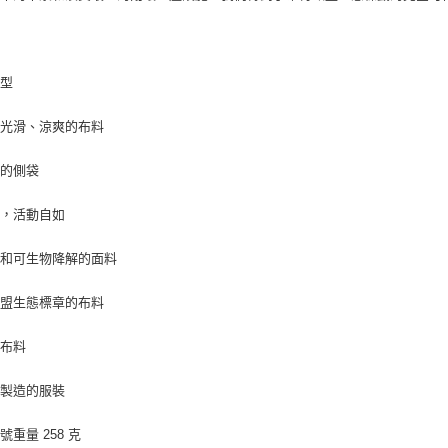
版型
、光滑、涼爽的布料
扣的側袋
衩，活動自如
生和可生物降解的面料
歐盟生態標章的布料
產布料
牙製造的服裝
號重量 258 克