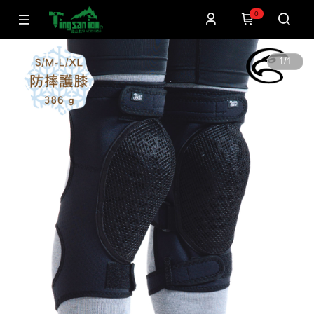
0
1
/
1