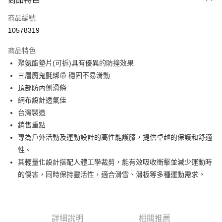
6 期 0 利率 每期
NT$135
21家銀行
合作金庫商業銀行
第一商業銀行
商品編號
華南商業銀行
彰化商業銀行
12 期 0 利率 每期
NT$67
21家銀行
合作金庫商業銀行
第一商業銀行
10578319
上海商業儲蓄銀行
台北富邦商業銀行
華南商業銀行
彰化商業銀行
24 期 0 利率 每期
NT$33
20家銀行
合作金庫商業銀行
第一商業銀行
國泰世華商業銀行
兆豐國際商業銀行
上海商業儲蓄銀行
台北富邦商業銀行
商品特色
華南商業銀行
彰化商業銀行
臺灣中小企業銀行
台中商業銀行
合作金庫商業銀行
第一商業銀行
Apple Pay
國泰世華商業銀行
兆豐國際商業銀行
聚氨酯墊片(可拆)具有優異的防撞效果
上海商業儲蓄銀行
台北富邦商業銀行
匯豐（台灣）商業銀行
華泰商業銀行
華南商業銀行
彰化商業銀行
臺灣中小企業銀行
台中商業銀行
國泰世華商業銀行
兆豐國際商業銀行
三層魔鬼氈綁帶 穩固不易滑動
聯邦商業銀行
遠東國際商業銀行
悠遊付
上海商業儲蓄銀行
台北富邦商業銀行
匯豐（台灣）商業銀行
華泰商業銀行
臺灣中小企業銀行
台中商業銀行
元大商業銀行
永豐商業銀行
頂部防內側滑條
兆豐國際商業銀行
臺灣中小企業銀行
聯邦商業銀行
遠東國際商業銀行
匯豐（台灣）商業銀行
華泰商業銀行
AFTEE先享後付
玉山商業銀行
星展（台灣）商業銀行
台中商業銀行
匯豐（台灣）商業銀行
網布設計透氣佳
元大商業銀行
永豐商業銀行
聯邦商業銀行
遠東國際商業銀行
台新國際商業銀行
中國信託商業銀行
相關說明
華泰商業銀行
聯邦商業銀行
玉山商業銀行
星展（台灣）商業銀行
台灣製造
元大商業銀行
永豐商業銀行
台灣樂天信用卡公司
遠東國際商業銀行
元大商業銀行
【關於「AFTEE先享後付」】
台新國際商業銀行
中國信託商業銀行
銷售重點
玉山商業銀行
星展（台灣）商業銀行
AFTEE先享後付是「在收到商品之後才付款」的支付方式。 讓您購物簡單
永豐商業銀行
玉山商業銀行
台灣樂天信用卡公司
運送方式
台新國際商業銀行
中國信託商業銀行
專為戶外活動及運動設計的高性能護膝，提供卓越的保護和舒適
便利好安心！
星展（台灣）商業銀行
台新國際商業銀行
１．簡單：不需註冊會員、不需綁卡、不需儲值。
台灣樂天信用卡公司
宅配
性。
中國信託商業銀行
台灣樂天信用卡公司
２．便利：只要手機號碼，簡訊認證，即可結帳。
其輕量化設計搭配人體工學裁剪，能有效吸收衝擊並減少運動時
每筆NT$120，滿NT$888(含以上)免運費
３．安心：先確認商品／服務後，再付款。
的傷害，同時保持靈活性，適合滑雪、滑板等多種運動需求。
【「AFTEE先享後付」結帳流程】
１．於結帳方式選擇「AFTEE先享後付」後，將跳轉至「AFTEE先享後付」
結帳頁面，進行簡訊認證並確認金額後，即可完成結帳。
２．訂單成立數日內，您將收到繳費通知簡訊。
３．收到繳費通知簡訊後14天內，點擊此簡訊中的連結，可透過四大超商／
詳細說明
相關推薦