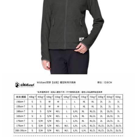
３．收到繳費通知簡訊後14天內，點擊此簡訊中的連結，可透過四大超商／
ATM／網路銀行／等多元方式進行付款，方視為交易完成。
※ 請注意：結帳手續完成當下不需立刻繳費，但若您需要取消訂單，請聯絡
購買商品的店家。未經商家同意取消之訂單仍視為有效，需透過AFTEE先享
後付繳納相關費用。
※ 交易是否成功請以「AFTEE先享後付 」之結帳頁面顯示為準，若有關於
是否繳費成功／繳費後需取消欲退款等相關疑問，請聯繫「AFTEE先享後付
客戶支援中心」
https://netprotections.freshdesk.com/support/home
【注意事項】
１．透過由恩沛科技股份有限公司提供之「AFTEE先享後付」服務完成之交
易，需依本服務之必要範圍內提供個人資料，並將交易相關給付款項請求債
權轉讓予恩沛科技股份有限公司。
２．關於個人資料處理事宜，請瀏覽以下網址：
https://aftee.tw/terms/#terms3
３．未成年的使用者請事先徵得法定代理人或監護人之同意方可使用
「AFTEE先享後付」，若未經同意申辦者引起之損失，本公司不負相關責
任。
４．使用「AFTEE先享後付」時，將依據個別帳號之用戶狀況，依本公司即
時審查核予不同之上限額度；若仍有額度不足之情形，本公司將視審查結果
請求用戶進行身份認證。
５．嚴禁一人註冊多個帳號或使用他人資訊註冊。若發現惡意使用之情形，
恩沛科技股份有限公司將有權停止該用戶之使用額度並採取法律行動。