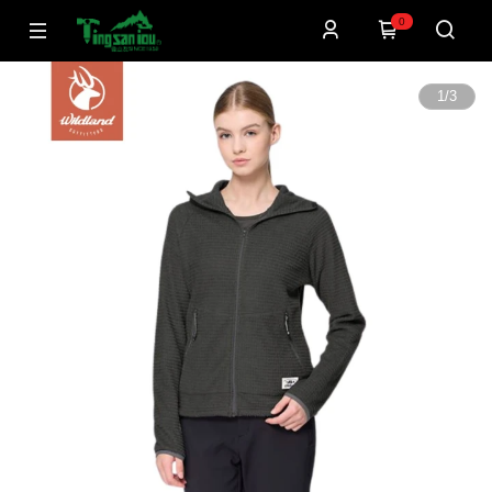
0
1
/
3