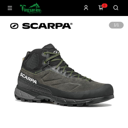
0
1
/
1