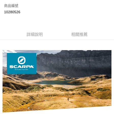
6 期 0 利率 每期
NT$983
21家銀行
合作金庫商業銀行
第一商業銀行
商品編號
華南商業銀行
彰化商業銀行
12 期 0 利率 每期
NT$491
21家銀行
合作金庫商業銀行
第一商業銀行
10280526
上海商業儲蓄銀行
台北富邦商業銀行
華南商業銀行
彰化商業銀行
24 期 0 利率 每期
NT$245
20家銀行
合作金庫商業銀行
第一商業銀行
國泰世華商業銀行
兆豐國際商業銀行
上海商業儲蓄銀行
台北富邦商業銀行
華南商業銀行
彰化商業銀行
臺灣中小企業銀行
台中商業銀行
合作金庫商業銀行
第一商業銀行
Apple Pay
國泰世華商業銀行
兆豐國際商業銀行
上海商業儲蓄銀行
台北富邦商業銀行
匯豐（台灣）商業銀行
華泰商業銀行
華南商業銀行
彰化商業銀行
臺灣中小企業銀行
台中商業銀行
國泰世華商業銀行
詳細說明
兆豐國際商業銀行
相關推薦
聯邦商業銀行
遠東國際商業銀行
悠遊付
上海商業儲蓄銀行
台北富邦商業銀行
匯豐（台灣）商業銀行
華泰商業銀行
臺灣中小企業銀行
台中商業銀行
元大商業銀行
永豐商業銀行
兆豐國際商業銀行
臺灣中小企業銀行
聯邦商業銀行
遠東國際商業銀行
匯豐（台灣）商業銀行
華泰商業銀行
AFTEE先享後付
玉山商業銀行
星展（台灣）商業銀行
台中商業銀行
匯豐（台灣）商業銀行
元大商業銀行
永豐商業銀行
聯邦商業銀行
遠東國際商業銀行
台新國際商業銀行
中國信託商業銀行
相關說明
華泰商業銀行
聯邦商業銀行
玉山商業銀行
星展（台灣）商業銀行
元大商業銀行
永豐商業銀行
台灣樂天信用卡公司
遠東國際商業銀行
元大商業銀行
【關於「AFTEE先享後付」】
台新國際商業銀行
中國信託商業銀行
玉山商業銀行
星展（台灣）商業銀行
AFTEE先享後付是「在收到商品之後才付款」的支付方式。 讓您購物簡單
永豐商業銀行
玉山商業銀行
台灣樂天信用卡公司
運送方式
台新國際商業銀行
中國信託商業銀行
便利好安心！
星展（台灣）商業銀行
台新國際商業銀行
１．簡單：不需註冊會員、不需綁卡、不需儲值。
台灣樂天信用卡公司
宅配
中國信託商業銀行
台灣樂天信用卡公司
２．便利：只要手機號碼，簡訊認證，即可結帳。
每筆NT$120，滿NT$888(含以上)免運費
３．安心：先確認商品／服務後，再付款。
【「AFTEE先享後付」結帳流程】
１．於結帳方式選擇「AFTEE先享後付」後，將跳轉至「AFTEE先享後付」
結帳頁面，進行簡訊認證並確認金額後，即可完成結帳。
２．訂單成立數日內，您將收到繳費通知簡訊。
３．收到繳費通知簡訊後14天內，點擊此簡訊中的連結，可透過四大超商／
ATM／網路銀行／等多元方式進行付款，方視為交易完成。